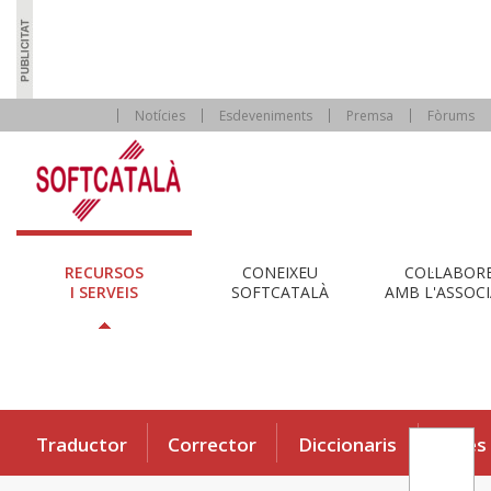
Notícies
Esdeveniments
Premsa
Fòrums
RECURSOS
CONEIXEU
COL·LABOR
I SERVEIS
SOFTCATALÀ
AMB L'ASSOCI
Traductor
Corrector
Diccionaris
Eines