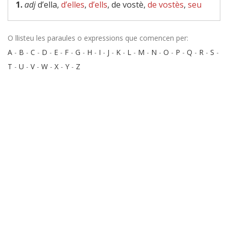
1.
adj
d’ella,
d’elles
,
d’ells
, de vostè,
de vostès
,
seu
O llisteu les paraules o expressions que comencen per:
A
-
B
-
C
-
D
-
E
-
F
-
G
-
H
-
I
-
J
-
K
-
L
-
M
-
N
-
O
-
P
-
Q
-
R
-
S
-
T
-
U
-
V
-
W
-
X
-
Y
-
Z