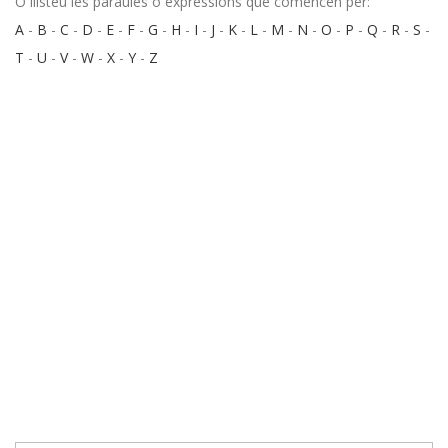
O llisteu les paraules o expressions que comencen per:
A
-
B
-
C
-
D
-
E
-
F
-
G
-
H
-
I
-
J
-
K
-
L
-
M
-
N
-
O
-
P
-
Q
-
R
-
S
-
T
-
U
-
V
-
W
-
X
-
Y
-
Z