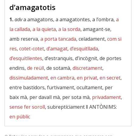
d’amagatotis
1.
adv
a amagatons, a amagatontes, a l’ombra,
a
la callada
,
a la quieta
,
a la sorda
, amagant-se,
amb reserva,
a porta tancada
, celadament,
com si
res
,
cotet-cotet
,
d’amagat
,
d’esquitllada
,
d’esquitllentes
, d’estranquis, d’incògnit, de portes
endins,
de reüll
, de sotamà,
discretament
,
dissimuladament
,
en cambra
,
en privat
,
en secret
,
entre bastidors, furtivament, ocultament, per
baix mà, per davall mà, per sota mà,
privadament
,
sense fer soroll
, subreptíciament ‖
ANTÒNIMS:
en públic