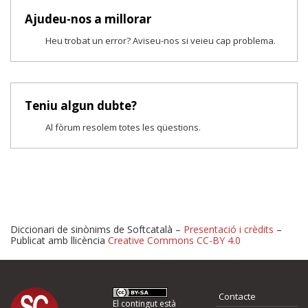
Ajudeu-nos a millorar
Heu trobat un error? Aviseu-nos si veieu cap problema.
Teniu algun dubte?
Al fòrum resolem totes les qüestions.
Diccionari de sinònims de Softcatalà –
Presentació i crèdits
–
Publicat amb llicència
Creative Commons CC-BY 4.0
Proposeu-nos millores o 
Contacte
El contingut està