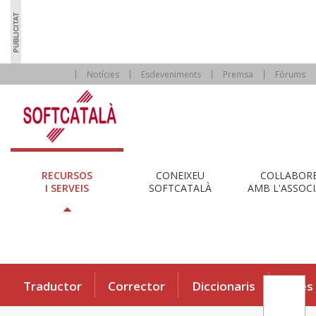
Notícies
Esdeveniments
Premsa
Fòrums
RECURSOS
CONEIXEU
COL·LABOR
I SERVEIS
SOFTCATALÀ
AMB L'ASSOCI
Traductor
Corrector
Diccionaris
Eines