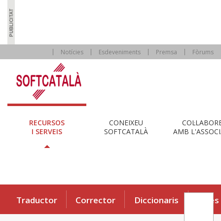
Notícies
Esdeveniments
Premsa
Fòrums
RECURSOS
CONEIXEU
COL·LABOR
I SERVEIS
SOFTCATALÀ
AMB L'ASSOCI
Traductor
Corrector
Diccionaris
Eines