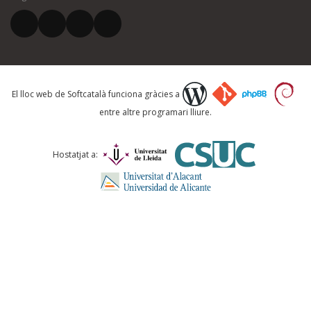
El vostre correu electrònic *
Què proposeu?
El lloc web de Softcatalà funciona gràcies a
entre altre programari lliure.
Comentari *
Hostatjat a:
ENVIA