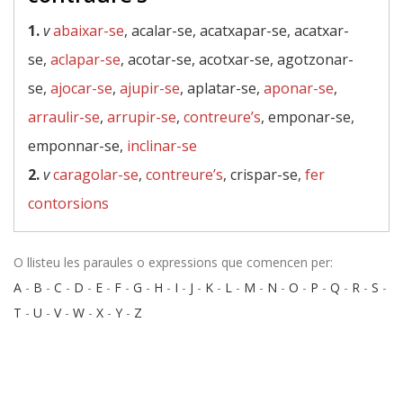
1.
v
abaixar-se
, acalar-se, acatxapar-se, acatxar-
se,
aclapar-se
, acotar-se, acotxar-se, agotzonar-
se,
ajocar-se
,
ajupir-se
, aplatar-se,
aponar-se
,
arraulir-se
,
arrupir-se
,
contreure’s
, emponar-se,
emponnar-se,
inclinar-se
2.
v
caragolar-se
,
contreure’s
, crispar-se,
fer
contorsions
O llisteu les paraules o expressions que comencen per:
A
-
B
-
C
-
D
-
E
-
F
-
G
-
H
-
I
-
J
-
K
-
L
-
M
-
N
-
O
-
P
-
Q
-
R
-
S
-
T
-
U
-
V
-
W
-
X
-
Y
-
Z