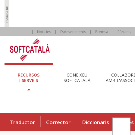
Notícies
Esdeveniments
Premsa
Fòrums
RECURSOS
CONEIXEU
COL·LABOR
I SERVEIS
SOFTCATALÀ
AMB L'ASSOCI
Traductor
Corrector
Diccionaris
Eines