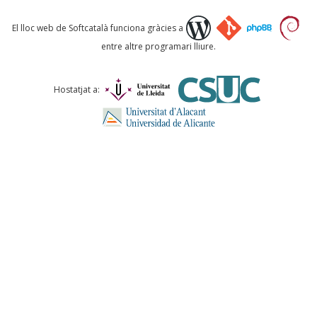
Què proposeu?
El lloc web de Softcatalà funciona gràcies a
entre altre programari lliure.
Comentari *
Hostatjat a:
ENVIA