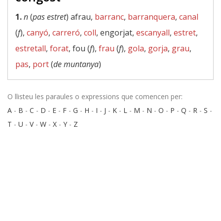
1.
n
(
pas estret
) afrau,
barranc
,
barranquera
,
canal
(
f
),
canyó
,
carreró
,
coll
, engorjat,
escanyall
,
estret
,
estretall
,
forat
, fou (
f
),
frau
(
f
),
gola
,
gorja
,
grau
,
pas
,
port
(
de muntanya
)
O llisteu les paraules o expressions que comencen per:
A
-
B
-
C
-
D
-
E
-
F
-
G
-
H
-
I
-
J
-
K
-
L
-
M
-
N
-
O
-
P
-
Q
-
R
-
S
-
T
-
U
-
V
-
W
-
X
-
Y
-
Z