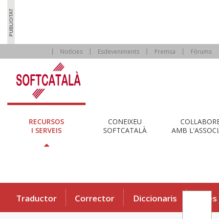
Notícies
Esdeveniments
Premsa
Fòrums
RECURSOS
CONEIXEU
COL·LABOR
I SERVEIS
SOFTCATALÀ
AMB L'ASSOCI
Traductor
Corrector
Diccionaris
Eines