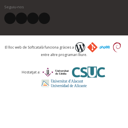
Seguiu-nos
El vostre correu electrònic *
Què proposeu?
El lloc web de Softcatalà funciona gràcies a
entre altre programari lliure.
Comentari *
Hostatjat a: