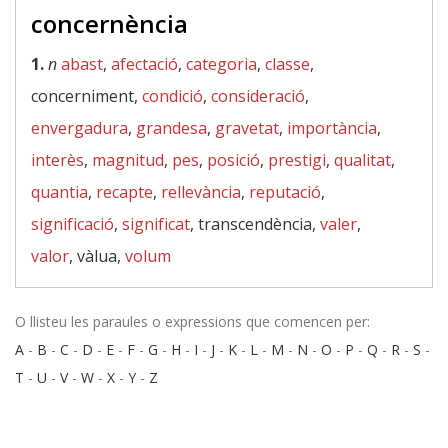
concernència
1.
n
abast
,
afectació
,
categoria
,
classe
,
concerniment,
condició
,
consideració
,
envergadura
,
grandesa
,
gravetat
,
importància
,
interès
,
magnitud
,
pes
,
posició
,
prestigi
,
qualitat
,
quantia
,
recapte
,
rellevància
,
reputació
,
significació
,
significat
, transcendència,
valer
,
valor
, vàlua,
volum
O llisteu les paraules o expressions que comencen per:
A
-
B
-
C
-
D
-
E
-
F
-
G
-
H
-
I
-
J
-
K
-
L
-
M
-
N
-
O
-
P
-
Q
-
R
-
S
-
T
-
U
-
V
-
W
-
X
-
Y
-
Z