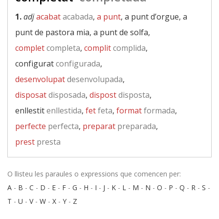
1.
adj
acabat
acabada
,
a punt
, a punt d’orgue, a
punt de pastora mia, a punt de solfa,
complet
completa
,
complit
complida
,
configurat
configurada
,
desenvolupat
desenvolupada
,
disposat
disposada
,
dispost
disposta
,
enllestit
enllestida
,
fet
feta
,
format
formada
,
perfecte
perfecta
,
preparat
preparada
,
prest
presta
O llisteu les paraules o expressions que comencen per:
A
-
B
-
C
-
D
-
E
-
F
-
G
-
H
-
I
-
J
-
K
-
L
-
M
-
N
-
O
-
P
-
Q
-
R
-
S
-
T
-
U
-
V
-
W
-
X
-
Y
-
Z