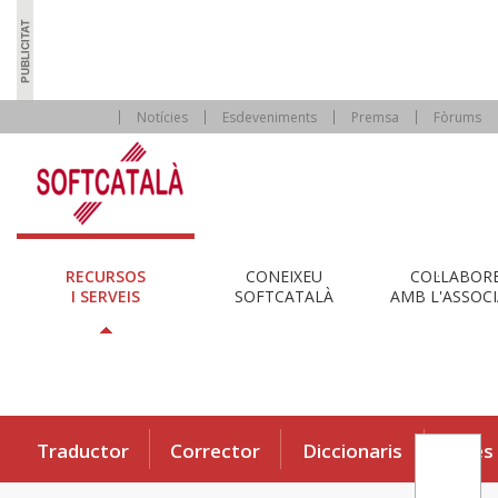
Notícies
Esdeveniments
Premsa
Fòrums
RECURSOS
CONEIXEU
COL·LABOR
I SERVEIS
SOFTCATALÀ
AMB L'ASSOCI
Traductor
Corrector
Diccionaris
Eines