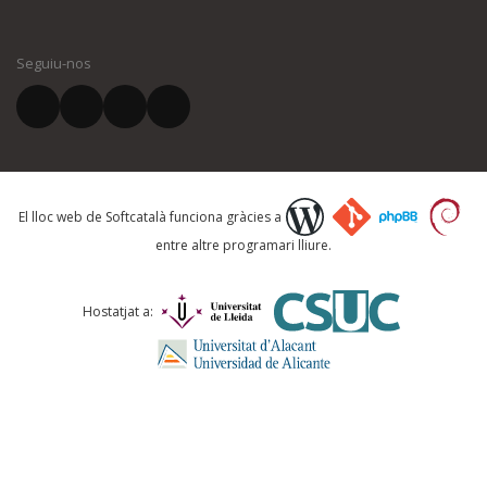
El vostre nom *
Seguiu-nos
El vostre correu electrònic *
Què proposeu?
El lloc web de Softcatalà funciona gràcies a
entre altre programari lliure.
Comentari *
Hostatjat a: