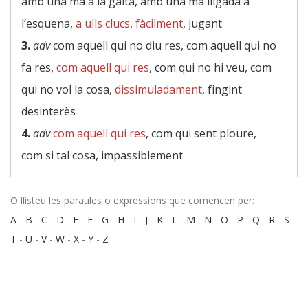
amb una mà a la galta, amb una mà lligada a
l’esquena,
a ulls clucs
,
fàcilment
, jugant
3.
adv
com aquell qui no diu res, com aquell qui no
fa res,
com aquell qui res
, com qui no hi veu, com
qui no vol la cosa,
dissimuladament
, fingint
desinterès
4.
adv
com aquell qui res
, com qui sent ploure,
com si tal cosa, impassiblement
O llisteu les paraules o expressions que comencen per:
A
-
B
-
C
-
D
-
E
-
F
-
G
-
H
-
I
-
J
-
K
-
L
-
M
-
N
-
O
-
P
-
Q
-
R
-
S
-
T
-
U
-
V
-
W
-
X
-
Y
-
Z