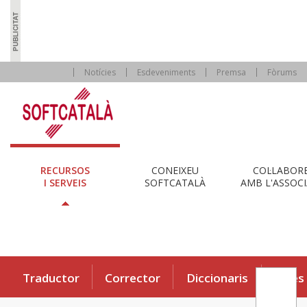
Notícies
Esdeveniments
Premsa
Fòrums
RECURSOS
CONEIXEU
COL·LABOR
I SERVEIS
SOFTCATALÀ
AMB L'ASSOCI
Traductor
Corrector
Diccionaris
Eines