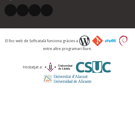
El vostre correu electrònic *
Què proposeu?
El lloc web de Softcatalà funciona gràcies a
entre altre programari lliure.
Comentari *
Hostatjat a:
ENVIA