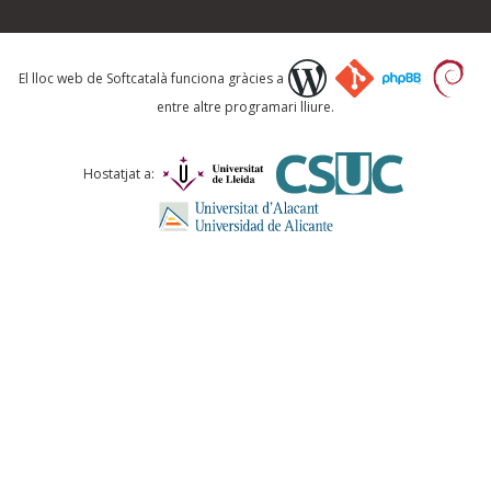
Què proposeu?
El lloc web de Softcatalà funciona gràcies a
entre altre programari lliure.
Comentari *
Hostatjat a:
ENVIA