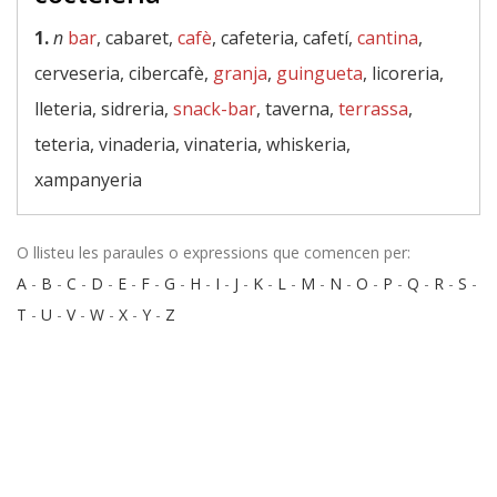
1.
n
bar
, cabaret,
cafè
, cafeteria, cafetí,
cantina
,
cerveseria, cibercafè,
granja
,
guingueta
, licoreria,
lleteria, sidreria,
snack-bar
, taverna,
terrassa
,
teteria, vinaderia, vinateria, whiskeria,
xampanyeria
O llisteu les paraules o expressions que comencen per:
A
-
B
-
C
-
D
-
E
-
F
-
G
-
H
-
I
-
J
-
K
-
L
-
M
-
N
-
O
-
P
-
Q
-
R
-
S
-
T
-
U
-
V
-
W
-
X
-
Y
-
Z