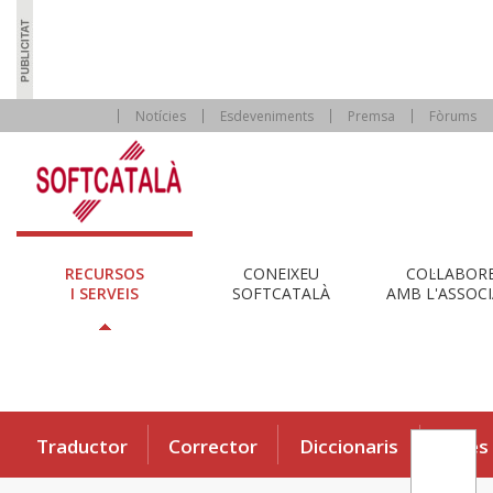
Notícies
Esdeveniments
Premsa
Fòrums
RECURSOS
CONEIXEU
COL·LABOR
I SERVEIS
SOFTCATALÀ
AMB L'ASSOCI
Traductor
Corrector
Diccionaris
Eines