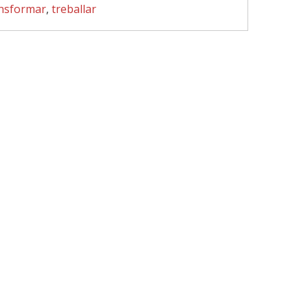
nsformar
,
treballar