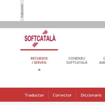
RECURSOS
CONEIXEU
I SERVEIS
SOFTCATALÀ
AMB
Traductor
Corrector
Diccionaris