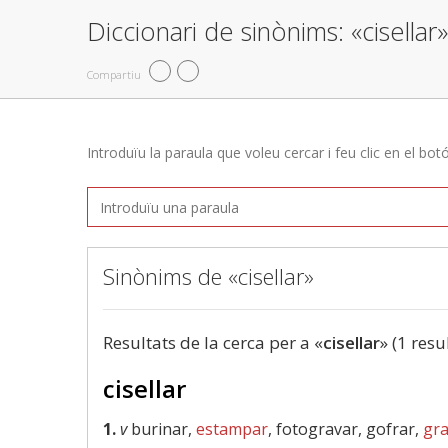
Diccionari de sinònims: «cisellar»
Compartiu
Introduïu la paraula que voleu cercar i feu clic en el bot
Sinònims de «cisellar»
Resultats de la cerca per a «
cisellar
» (1 resu
cisellar
1.
v
burinar,
estampar
, fotogravar, gofrar,
gra