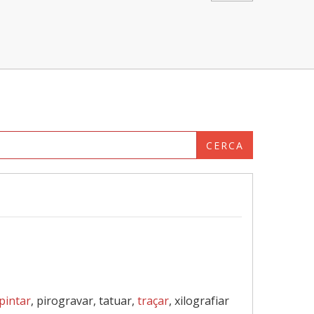
CERCA
pintar
, pirogravar, tatuar,
traçar
, xilografiar