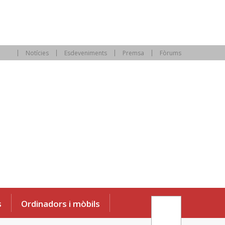
Notícies
Esdeveniments
Premsa
Fòrums
s
Ordinadors i mòbils