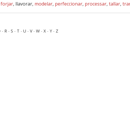
,
forjar
, llavorar,
modelar
,
perfeccionar
,
processar
,
tallar
,
tra
Q
-
R
-
S
-
T
-
U
-
V
-
W
-
X
-
Y
-
Z