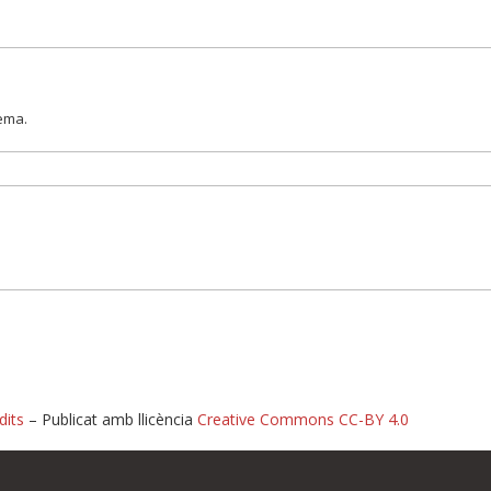
lema.
dits
– Publicat amb llicència
Creative Commons CC-BY 4.0