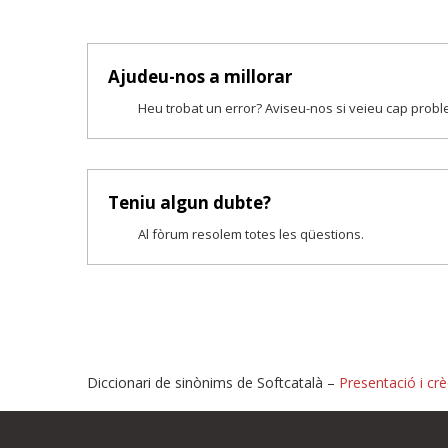
Ajudeu-nos a millorar
Heu trobat un error? Aviseu-nos si veieu cap prob
Teniu algun dubte?
Al fòrum resolem totes les qüestions.
Diccionari de sinònims de Softcatalà –
Presentació i crè