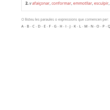
2.
v
afaiçonar
,
conformar
,
emmotllar
,
esculpir
O llisteu les paraules o expressions que comencen per:
A
-
B
-
C
-
D
-
E
-
F
-
G
-
H
-
I
-
J
-
K
-
L
-
M
-
N
-
O
-
P
-