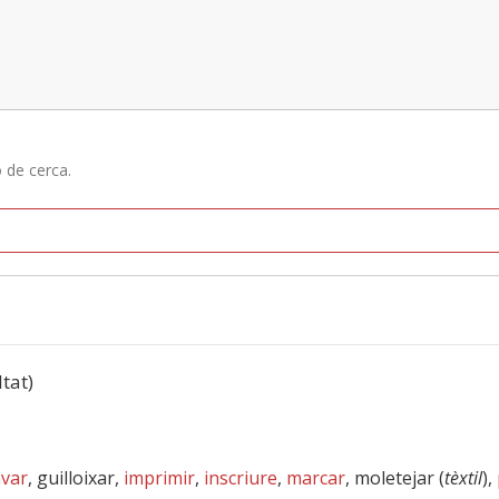
ó de cerca.
ltat)
var
, guilloixar,
imprimir
,
inscriure
,
marcar
, moletejar (
tèxtil
),