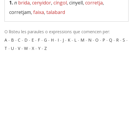
1.
n
brida
,
cenyidor
,
cíngol
, cinyell,
corretja
,
corretjam,
faixa
,
talabard
O llisteu les paraules o expressions que comencen per:
A
-
B
-
C
-
D
-
E
-
F
-
G
-
H
-
I
-
J
-
K
-
L
-
M
-
N
-
O
-
P
-
Q
-
R
-
S
-
T
-
U
-
V
-
W
-
X
-
Y
-
Z