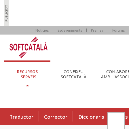
Notícies
Esdeveniments
Premsa
Fòrums
RECURSOS
CONEIXEU
COL·LABOR
I SERVEIS
SOFTCATALÀ
AMB L'ASSOCI
Traductor
Corrector
Diccionaris
Eines