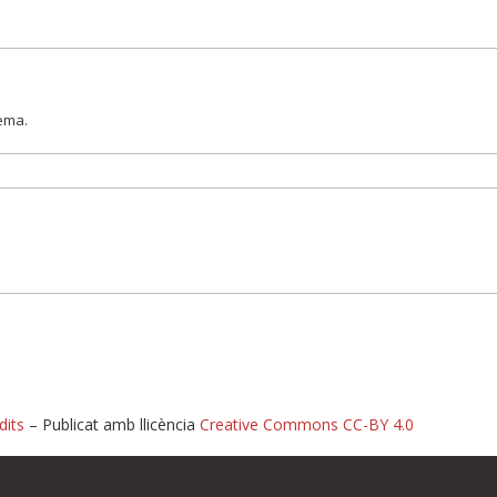
lema.
dits
– Publicat amb llicència
Creative Commons CC-BY 4.0