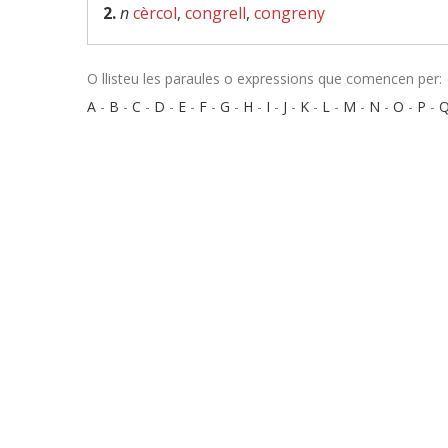
2.
n
cèrcol
,
congrell
,
congreny
O llisteu les paraules o expressions que comencen per:
A
-
B
-
C
-
D
-
E
-
F
-
G
-
H
-
I
-
J
-
K
-
L
-
M
-
N
-
O
-
P
-