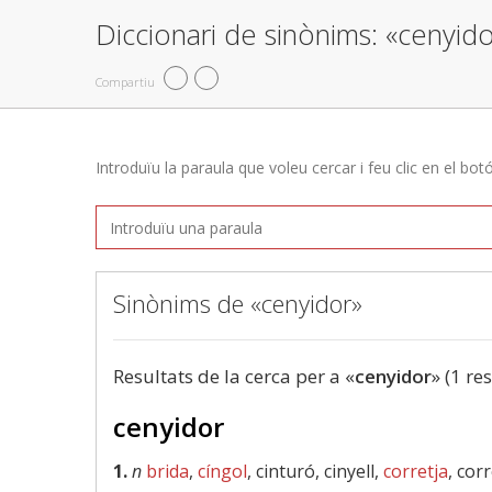
Diccionari de sinònims: «cenyid
Compartiu
Introduïu la paraula que voleu cercar i feu clic en el bot
Sinònims de «cenyidor»
Resultats de la cerca per a «
cenyidor
» (1 re
cenyidor
1.
n
brida
,
cíngol
, cinturó, cinyell,
corretja
, cor