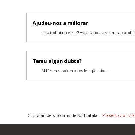
Ajudeu-nos a millorar
Heu trobat un error? Aviseu-nos si veieu cap prob
Teniu algun dubte?
Al fòrum resolem totes les qüestions.
Diccionari de sinònims de Softcatalà –
Presentació i crè