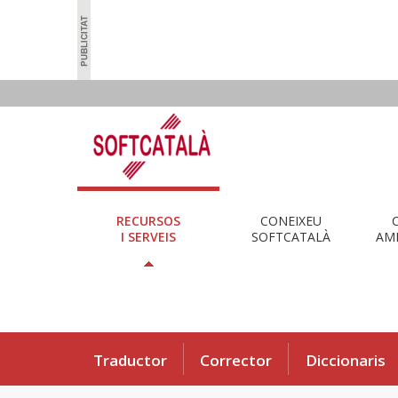
RECURSOS
CONEIXEU
I SERVEIS
SOFTCATALÀ
AMB
Traductor
Corrector
Diccionaris