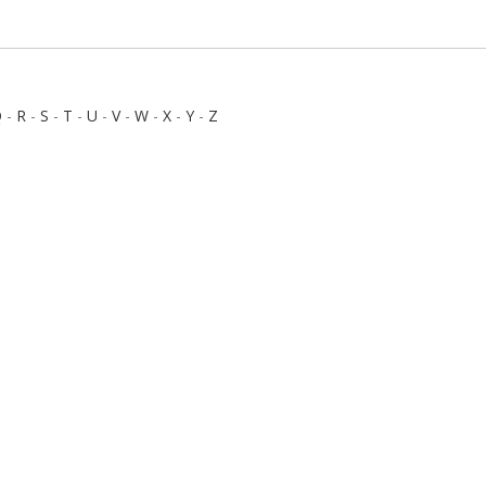
Q
-
R
-
S
-
T
-
U
-
V
-
W
-
X
-
Y
-
Z