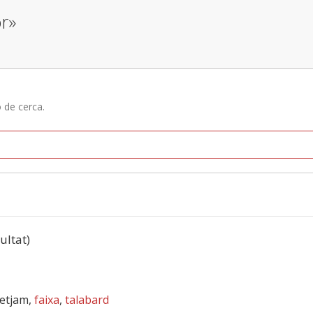
or»
ó de cerca.
sultat)
retjam,
faixa
,
talabard