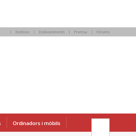
Notícies
Esdeveniments
Premsa
Fòrums
s
Ordinadors i mòbils