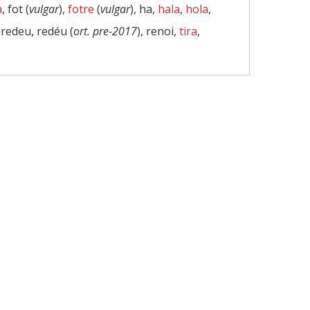
a
, fot (
vulgar
),
fotre
(
vulgar
), ha,
hala
,
hola
,
, redeu, redéu (
ort. pre-2017
), renoi,
tira
,