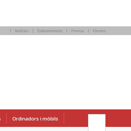
Notícies
Esdeveniments
Premsa
Fòrums
s
Ordinadors i mòbils