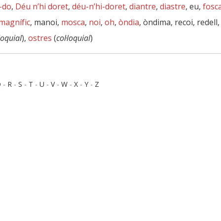
-do
,
Déu n’hi doret
,
déu-n’hi-doret
,
diantre
,
diastre
, eu,
fosc
magnífic
, manoi,
mosca
,
noi
,
oh
,
òndia
, òndima, recoi, redell
·loquial
),
ostres
(
col·loquial
)
Q
-
R
-
S
-
T
-
U
-
V
-
W
-
X
-
Y
-
Z