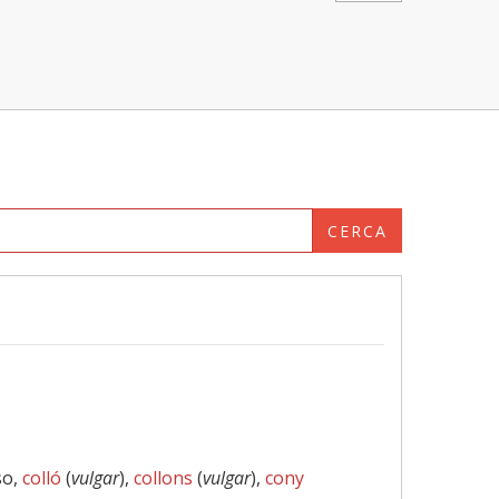
CERCA
so,
colló
(
vulgar
),
collons
(
vulgar
),
cony