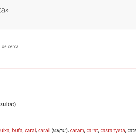
ta»
ó de cerca.
esultat)
ruixa
,
bufa
,
carai
,
carall
(
vulgar
),
caram
,
carat
,
castanyeta
, cat