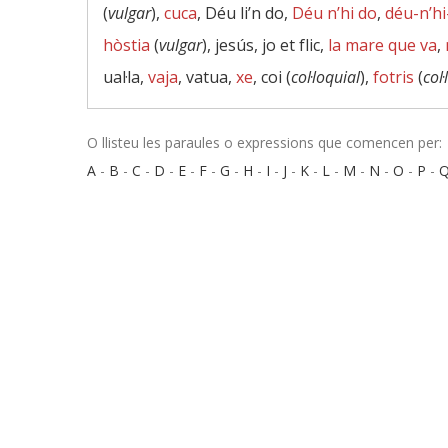
(
vulgar
),
cuca
, Déu li’n do,
Déu n’hi do
,
déu-n’hi
hòstia
(
vulgar
), jesús, jo et flic,
la mare que va
,
ual·la,
vaja
, vatua,
xe
, coi (
col·loquial
),
fotris
(
col
O llisteu les paraules o expressions que comencen per:
A
-
B
-
C
-
D
-
E
-
F
-
G
-
H
-
I
-
J
-
K
-
L
-
M
-
N
-
O
-
P
-