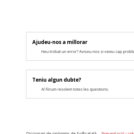
Ajudeu-nos a millorar
Heu trobat un error? Aviseu-nos si veieu cap prob
Teniu algun dubte?
Al fòrum resolem totes les qüestions.
Diccionari de sinònims de Softcatalà –
Presentació i crè