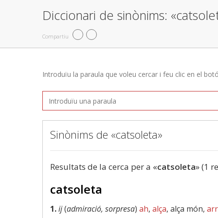
Diccionari de sinònims: «catsole
Compartiu
Introduïu la paraula que voleu cercar i feu clic en el bot
Sinònims de «catsoleta»
Resultats de la cerca per a «
catsoleta
» (1 r
catsoleta
1.
ij
(
admiració, sorpresa
)
ah
,
alça
, alça món,
ar