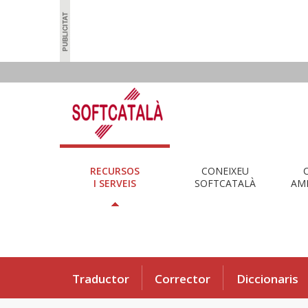
RECURSOS
CONEIXEU
I SERVEIS
SOFTCATALÀ
AMB
Traductor
Corrector
Diccionaris