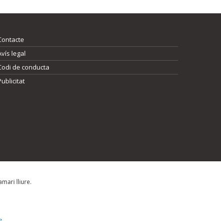
Contacte
Avís legal
Codi de conducta
Publicitat
mari lliure.