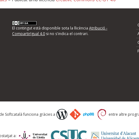
nformeu d'errors
El contingut està disponible sota la llicència
Atribució -
CompartirIgual 4.0
si no s'indica el contrari.
mps següents i descriviu quina és la millora que
 de Softcatalà funciona gràcies a
entre altre progra
statjat a: