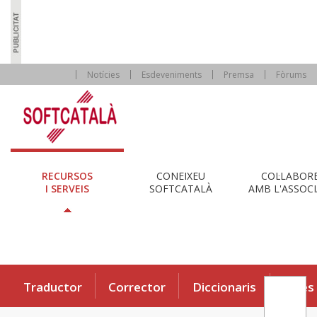
Notícies
Esdeveniments
Premsa
Fòrums
RECURSOS
CONEIXEU
COL·LABOR
I SERVEIS
SOFTCATALÀ
AMB L'ASSOCI
Traductor
Corrector
Diccionaris
Eines