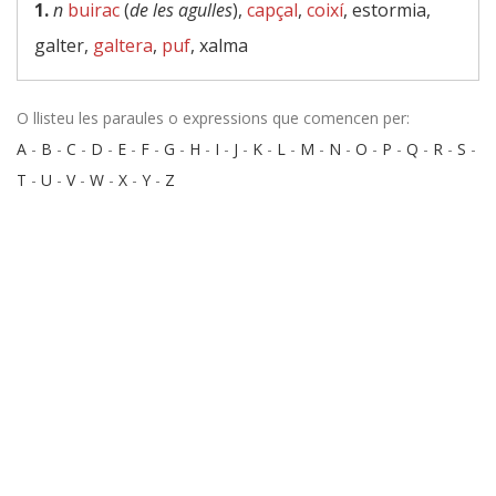
1.
n
buirac
(
de les agulles
),
capçal
,
coixí
, estormia,
galter,
galtera
,
puf
, xalma
O llisteu les paraules o expressions que comencen per:
A
-
B
-
C
-
D
-
E
-
F
-
G
-
H
-
I
-
J
-
K
-
L
-
M
-
N
-
O
-
P
-
Q
-
R
-
S
-
T
-
U
-
V
-
W
-
X
-
Y
-
Z