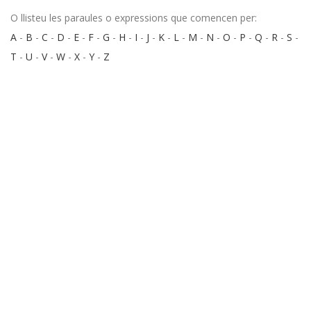
O llisteu les paraules o expressions que comencen per:
A
-
B
-
C
-
D
-
E
-
F
-
G
-
H
-
I
-
J
-
K
-
L
-
M
-
N
-
O
-
P
-
Q
-
R
-
S
-
T
-
U
-
V
-
W
-
X
-
Y
-
Z