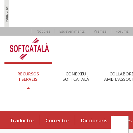
Notícies
Esdeveniments
Premsa
Fòrums
RECURSOS
CONEIXEU
COL·LABOR
I SERVEIS
SOFTCATALÀ
AMB L'ASSOCI
Traductor
Corrector
Diccionaris
Eines