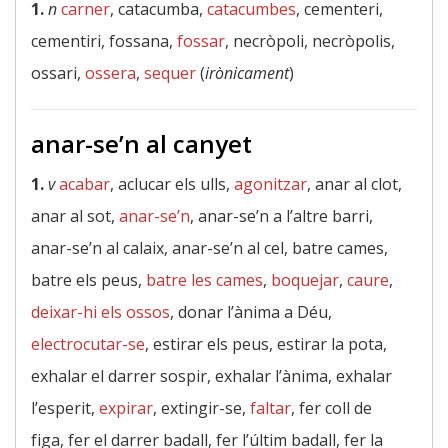
1.
n
carner
, catacumba,
catacumbes
, cementeri,
cementiri, fossana,
fossar
, necròpoli, necròpolis,
ossari,
ossera
,
sequer
(
irònicament
)
anar-se’n al canyet
1.
v
acabar
, aclucar els ulls,
agonitzar
, anar al clot,
anar al sot,
anar-se’n
, anar-se’n a l’altre barri,
anar-se’n al calaix, anar-se’n al cel, batre cames,
batre els peus,
batre les cames
,
boquejar
,
caure
,
deixar-hi els ossos
, donar l’ànima a Déu,
electrocutar-se
, estirar els peus, estirar la pota,
exhalar el darrer sospir, exhalar l’ànima, exhalar
l’esperit,
expirar
, extingir-se,
faltar
, fer coll de
figa, fer el darrer badall, fer l’últim badall, fer la