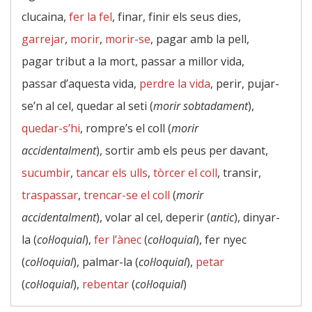
clucaina,
fer la fel
, finar, finir els seus dies,
garrejar
,
morir
,
morir-se
, pagar amb la pell,
pagar tribut a la mort, passar a millor vida,
passar d’aquesta vida,
perdre la vida
, perir, pujar-
se’n al cel, quedar al seti (
morir sobtadament
),
quedar-s’hi
, rompre’s el coll (
morir
accidentalment
), sortir amb els peus per davant,
sucumbir
,
tancar els ulls
,
tòrcer el coll
, transir,
traspassar
,
trencar-se el coll
(
morir
accidentalment
), volar al cel, deperir (
antic
), dinyar-
la (
col·loquial
),
fer l’ànec
(
col·loquial
), fer nyec
(
col·loquial
), palmar-la (
col·loquial
),
petar
(
col·loquial
),
rebentar
(
col·loquial
)