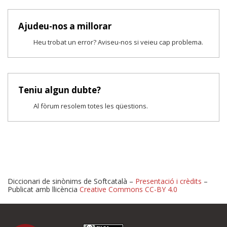
Ajudeu-nos a millorar
Heu trobat un error? Aviseu-nos si veieu cap problema.
Teniu algun dubte?
Al fòrum resolem totes les qüestions.
Diccionari de sinònims de Softcatalà –
Presentació i crèdits
–
Publicat amb llicència
Creative Commons CC-BY 4.0
Proposeu-nos millores o 