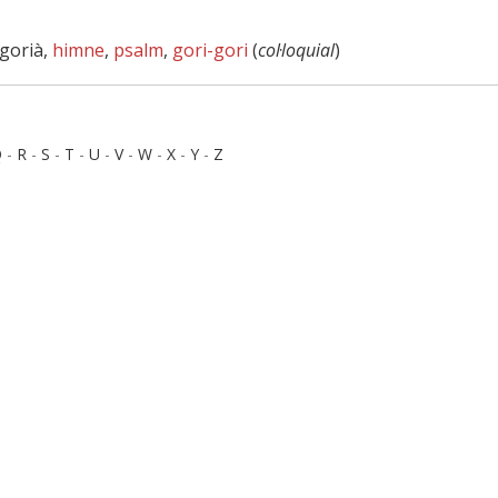
egorià,
himne
,
psalm
,
gori-gori
(
col·loquial
)
Q
-
R
-
S
-
T
-
U
-
V
-
W
-
X
-
Y
-
Z