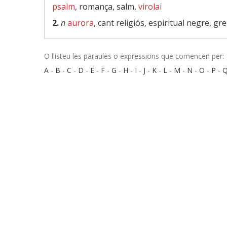
psalm
, romança, salm,
virolai
2.
n
aurora
, cant religiós, espiritual negre, gr
O llisteu les paraules o expressions que comencen per:
A
-
B
-
C
-
D
-
E
-
F
-
G
-
H
-
I
-
J
-
K
-
L
-
M
-
N
-
O
-
P
-