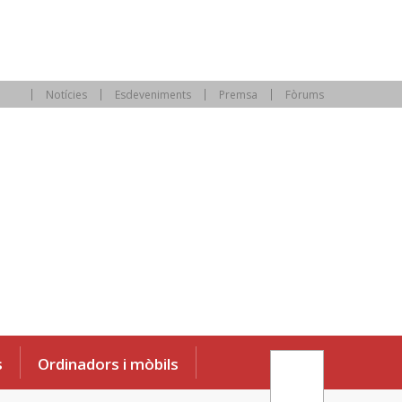
Notícies
Esdeveniments
Premsa
Fòrums
s
Ordinadors i mòbils