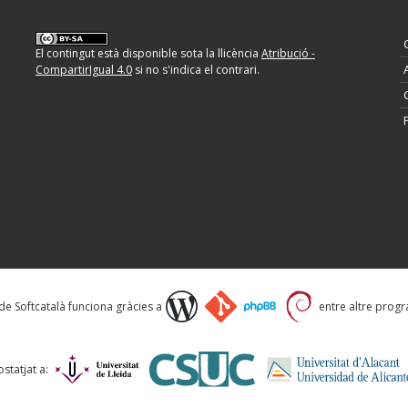
nformeu d'errors
El contingut està disponible sota la llicència
Atribució -
CompartirIgual 4.0
si no s'indica el contrari.
mps següents i descriviu quina és la millora que
 de Softcatalà funciona gràcies a
entre altre progra
statjat a: