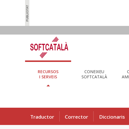
RECURSOS
CONEIXEU
I SERVEIS
SOFTCATALÀ
AMB
Traductor
Corrector
Diccionaris