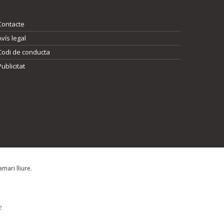
Contacte
Avís legal
Codi de conducta
Publicitat
mari lliure.