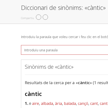
Diccionari de sinònims: «càntic»
Compartiu
Introduïu la paraula que voleu cercar i feu clic en el bot
Sinònims de «càntic»
Resultats de la cerca per a «
càntic
» (1 resul
càntic
1.
n
aire
,
albada
,
ària
,
balada
,
cançó
,
cant
,
cant