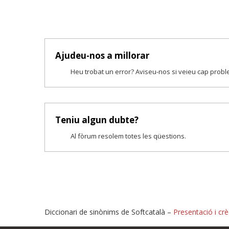
Ajudeu-nos a millorar
Heu trobat un error? Aviseu-nos si veieu cap prob
Teniu algun dubte?
Al fòrum resolem totes les qüestions.
Diccionari de sinònims de Softcatalà –
Presentació i crè