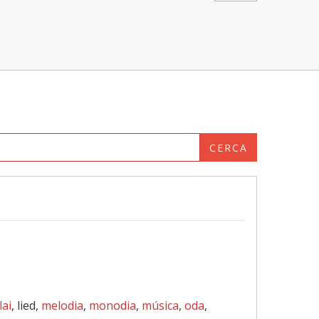
CERCA
lai
, lied,
melodia
,
monodia
,
música
,
oda
,