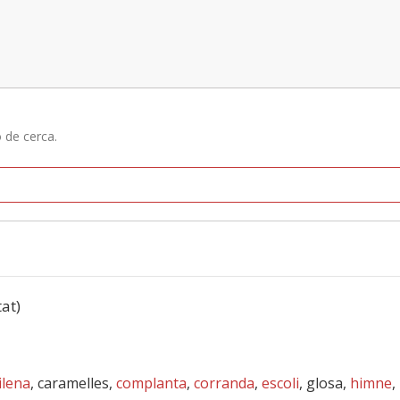
ó de cerca.
tat)
ilena
, caramelles,
complanta
,
corranda
,
escoli
, glosa,
himne
,