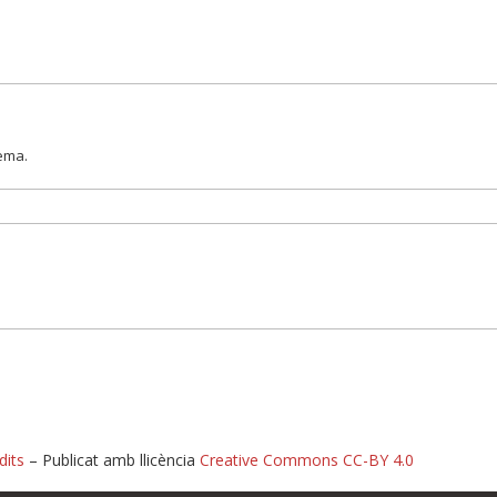
lema.
dits
– Publicat amb llicència
Creative Commons CC-BY 4.0