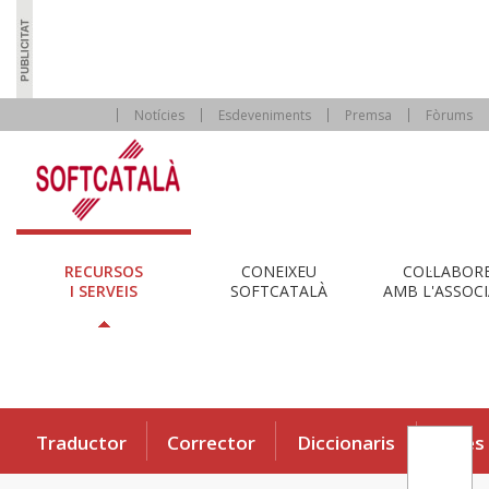
Notícies
Esdeveniments
Premsa
Fòrums
RECURSOS
CONEIXEU
COL·LABOR
I SERVEIS
SOFTCATALÀ
AMB L'ASSOCI
Traductor
Corrector
Diccionaris
Eines