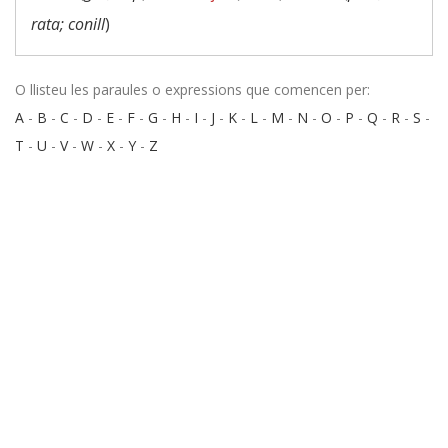
rata; conill
)
O llisteu les paraules o expressions que comencen per:
A
-
B
-
C
-
D
-
E
-
F
-
G
-
H
-
I
-
J
-
K
-
L
-
M
-
N
-
O
-
P
-
Q
-
R
-
S
-
T
-
U
-
V
-
W
-
X
-
Y
-
Z