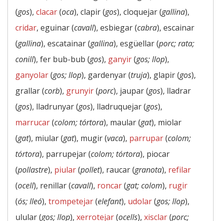
(
gos
),
clacar
(
oca
), clapir (
gos
), cloquejar (
gallina
),
cridar
, eguinar (
cavall
), esbiegar (
cabra
), escainar
(
gallina
), escatainar (
gallina
), esgüellar (
porc; rata;
conill
), fer bub-bub (
gos
),
ganyir
(
gos; llop
),
ganyolar
(
gos; llop
), gardenyar (
truja
), glapir (
gos
),
grallar (
corb
),
grunyir
(
porc
), jaupar (
gos
), lladrar
(
gos
), lladrunyar (
gos
), lladruquejar (
gos
),
marrucar
(
colom; tórtora
), maular (
gat
), miolar
(
gat
), miular (
gat
), mugir (
vaca
),
parrupar
(
colom;
tórtora
), parrupejar (
colom; tórtora
), piocar
(
pollastre
),
piular
(
pollet
), raucar (
granota
),
refilar
(
ocell
), renillar (
cavall
),
roncar
(
gat; colom
),
rugir
(
ós; lleó
),
trompetejar
(
elefant
),
udolar
(
gos; llop
),
ulular (
gos; llop
),
xerrotejar
(
ocells
),
xisclar
(
porc;