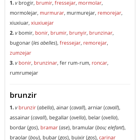
1.
v
brogir,
brumir
,
fressejar
,
mormolar
,
mormolejar,
murmurar
, murmurejar,
remorejar
,
xiuxiuar,
xiuxiuejar
2.
v
bomir,
bonir
,
brumir
,
brunyir
,
brunzinar
,
bugonar (
les abelles
),
fressejar
,
remorejar
,
zumzejar
3.
v
bonir
,
brunzinar
, fer rum-rum,
roncar
,
rumrumejar
brunzir
1.
v
brunzir
(
abella
), aïnar (
cavall
), arniar (
cavall
),
assaïnar (
cavall
), begallar (
ovella
), belar (
ovella
),
bordar (
gos
),
bramar
(
ase
), bramular (
bou; elefant
),
braolar (
bou
), bubar (
gos
), buixir (
gos
),
carinar