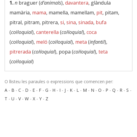
1.
n
braguer (
d’animals
),
davantera
, glàndula
mamària,
mama
, mamella, mamellam,
pit
, pitam,
pitral, pitram, pitrera,
si
,
sina
,
sinada
,
bufa
(
col·loquial
),
canterella
(
col·loquial
),
coca
(
col·loquial
),
meló
(
col·loquial
),
meta
(
infantil
),
pitrerada
(
col·loquial
), popa (
col·loquial
),
teta
(
col·loquial
)
O llisteu les paraules o expressions que comencen per:
A
-
B
-
C
-
D
-
E
-
F
-
G
-
H
-
I
-
J
-
K
-
L
-
M
-
N
-
O
-
P
-
Q
-
R
-
S
-
T
-
U
-
V
-
W
-
X
-
Y
-
Z