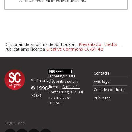
Al fòrum resolem totes les qüestions.
Diccionari de sinònims de Softcatalà –
Presentació i crèdits
–
Publicat amb llicència
Creative Commons CC-BY 4.0
Proposeu-nos millores o 
Contacte
d'errors
El contingut està
Softcatalà
Avís legal
disponible sota la
llicència
Atribució -
© 1998-
Codi de conducta
Si heu trobat un error o voleu proposar alguna millora, ompliu els ca
CompartirIgual 4.0
si
2026
quina és la millora que proposeu o l'error del qual voleu informar-no
no s'indica el
Publicitat
contrari.
El vostre nom *
Seguiu-nos