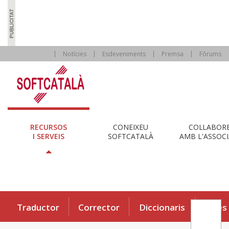
Notícies
Esdeveniments
Premsa
Fòrums
RECURSOS
CONEIXEU
COL·LABOR
I SERVEIS
SOFTCATALÀ
AMB L'ASSOCI
Traductor
Corrector
Diccionaris
Eines