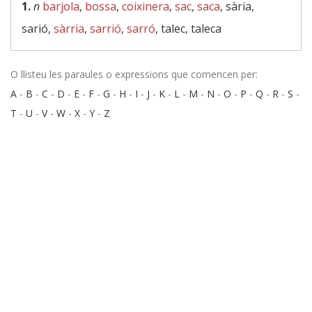
1.
n
barjola
,
bossa
,
coixinera
,
sac
,
saca
, sària,
sarió,
sàrria
,
sarrió
,
sarró
, talec, taleca
O llisteu les paraules o expressions que comencen per:
A
-
B
-
C
-
D
-
E
-
F
-
G
-
H
-
I
-
J
-
K
-
L
-
M
-
N
-
O
-
P
-
Q
-
R
-
S
-
T
-
U
-
V
-
W
-
X
-
Y
-
Z