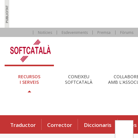
Notícies
Esdeveniments
Premsa
Fòrums
RECURSOS
CONEIXEU
COL·LABOR
I SERVEIS
SOFTCATALÀ
AMB L'ASSOCI
Traductor
Corrector
Diccionaris
Eines