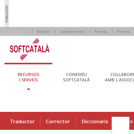
Notícies
Esdeveniments
Premsa
Fòrums
RECURSOS
CONEIXEU
COL·LABOR
I SERVEIS
SOFTCATALÀ
AMB L'ASSOCI
Traductor
Corrector
Diccionaris
Eines