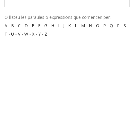
O llisteu les paraules o expressions que comencen per:
A
-
B
-
C
-
D
-
E
-
F
-
G
-
H
-
I
-
J
-
K
-
L
-
M
-
N
-
O
-
P
-
Q
-
R
-
S
-
T
-
U
-
V
-
W
-
X
-
Y
-
Z