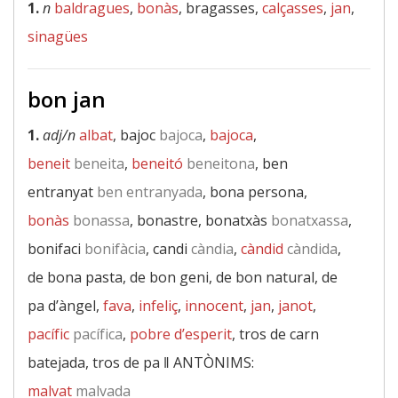
1.
n
baldragues
,
bonàs
, bragasses,
calçasses
,
jan
,
sinagües
bon jan
1.
adj/n
albat
, bajoc
bajoca
,
bajoca
,
beneit
beneita
,
beneitó
beneitona
, ben
entranyat
ben entranyada
, bona persona,
bonàs
bonassa
, bonastre, bonatxàs
bonatxassa
,
bonifaci
bonifàcia
, candi
càndia
,
càndid
càndida
,
de bona pasta, de bon geni, de bon natural, de
pa d’àngel,
fava
,
infeliç
,
innocent
,
jan
,
janot
,
pacífic
pacífica
,
pobre d’esperit
, tros de carn
batejada, tros de pa ‖
ANTÒNIMS:
malvat
malvada