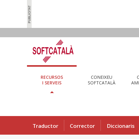
RECURSOS
CONEIXEU
I SERVEIS
SOFTCATALÀ
AMB
Traductor
Corrector
Diccionaris