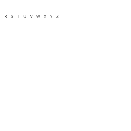
Q
-
R
-
S
-
T
-
U
-
V
-
W
-
X
-
Y
-
Z