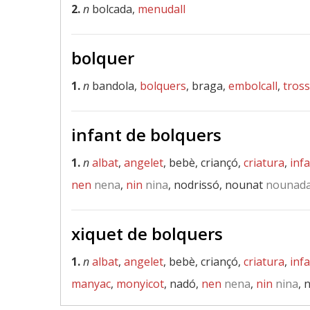
2.
n
bolcada,
menudall
bolquer
1.
n
bandola,
bolquers
, braga,
embolcall
,
tros
infant de bolquers
1.
n
albat
,
angelet
, bebè, criançó,
criatura
,
inf
nen
nena
,
nin
nina
, nodrissó, nounat
nounad
xiquet de bolquers
1.
n
albat
,
angelet
, bebè, criançó,
criatura
,
inf
manyac
,
monyicot
, nadó,
nen
nena
,
nin
nina
, 