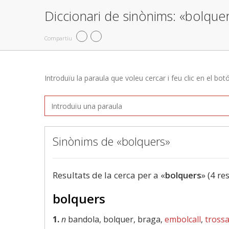
Diccionari de sinònims: «bolque
Compartiu
Introduïu la paraula que voleu cercar i feu clic en el bot
Sinònims de «bolquers»
Resultats de la cerca per a «
bolquers
» (4 re
bolquers
1.
n
bandola, bolquer, braga,
embolcall
,
tross