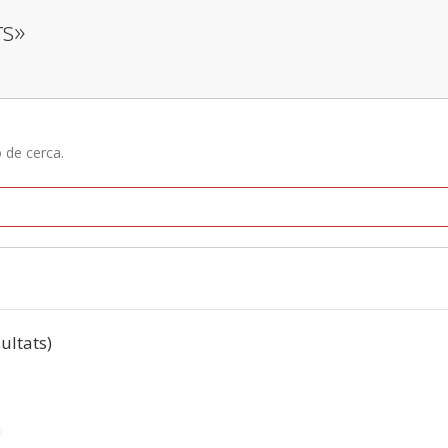
rs»
ó de cerca.
sultats)
a