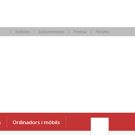
Notícies
Esdeveniments
Premsa
Fòrums
s
Ordinadors i mòbils