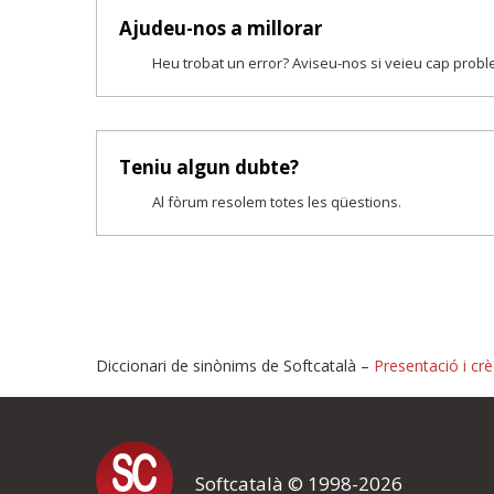
Ajudeu-nos a millorar
Heu trobat un error? Aviseu-nos si veieu cap prob
Teniu algun dubte?
Al fòrum resolem totes les qüestions.
Diccionari de sinònims de Softcatalà –
Presentació i crè
Proposeu-nos millores o i
Softcatalà © 1998-2026