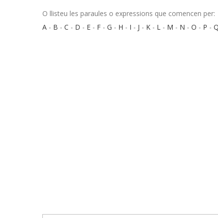
O llisteu les paraules o expressions que comencen per:
A
-
B
-
C
-
D
-
E
-
F
-
G
-
H
-
I
-
J
-
K
-
L
-
M
-
N
-
O
-
P
-