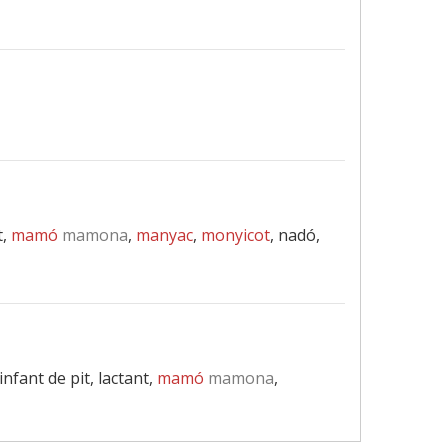
t,
mamó
mamona
,
manyac
,
monyicot
, nadó,
infant de pit, lactant,
mamó
mamona
,