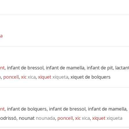
sa
ant
, infant de bressol, infant de mamella, infant de pit, lactan
a
,
poncell
,
xic
xica
,
xiquet
xiqueta
, xiquet de bolquers
ant
, infant de bolquers, infant de bressol, infant de mamella, 
nodrissó, nounat
nounada
,
poncell
,
xic
xica
,
xiquet
xiqueta