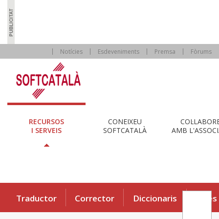
Notícies
Esdeveniments
Premsa
Fòrums
RECURSOS
CONEIXEU
COL·LABOR
I SERVEIS
SOFTCATALÀ
AMB L'ASSOCI
Traductor
Corrector
Diccionaris
Eines