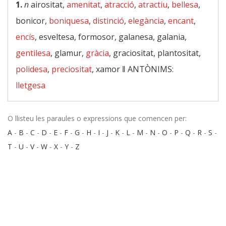
1.
n
airositat,
amenitat
,
atracció
,
atractiu
,
bellesa
,
bonicor,
boniquesa
,
distinció
,
elegància
,
encant
,
encís
, esveltesa, formosor, galanesa, galania,
gentilesa
, glamur,
gràcia
, graciositat, plantositat,
polidesa
,
preciositat
, xamor ‖
ANTÒNIMS:
lletgesa
O llisteu les paraules o expressions que comencen per:
A
-
B
-
C
-
D
-
E
-
F
-
G
-
H
-
I
-
J
-
K
-
L
-
M
-
N
-
O
-
P
-
Q
-
R
-
S
-
T
-
U
-
V
-
W
-
X
-
Y
-
Z