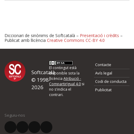
Diccionari de sinònims de Softcatalà –
Presentació i crèdits
–
Publicat amb llicència
Creative Commons CC-BY 4.0
Proposeu-nos millores o 
Contacte
d'errors
El contingut està
Softcatalà
Avís legal
disponible sota la
llicència
Atribució -
© 1998-
Codi de conducta
Si heu trobat un error o voleu proposar alguna millora, ompliu els ca
CompartirIgual 4.0
si
2026
quina és la millora que proposeu o l'error del qual voleu informar-no
no s'indica el
Publicitat
contrari.
El vostre nom *
Seguiu-nos
El vostre correu electrònic *