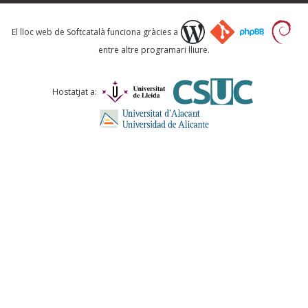
Què proposeu?
El lloc web de Softcatalà funciona gràcies a
entre altre programari lliure.
Comentari *
Hostatjat a:
ENVIA