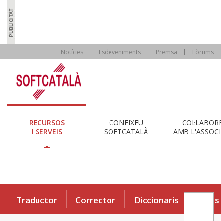
Notícies
Esdeveniments
Premsa
Fòrums
RECURSOS
CONEIXEU
COL·LABOR
I SERVEIS
SOFTCATALÀ
AMB L'ASSOCI
Traductor
Corrector
Diccionaris
Eines