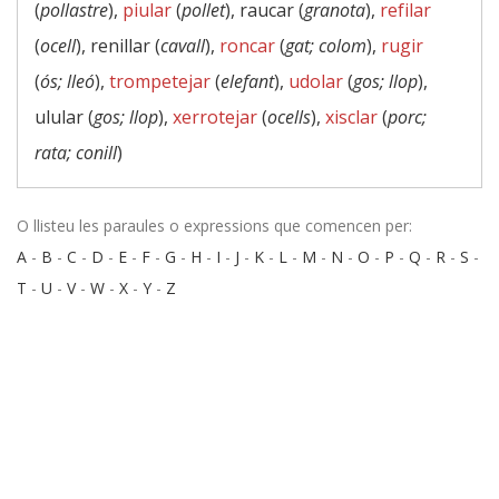
(
pollastre
),
piular
(
pollet
), raucar (
granota
),
refilar
(
ocell
), renillar (
cavall
),
roncar
(
gat; colom
),
rugir
(
ós; lleó
),
trompetejar
(
elefant
),
udolar
(
gos; llop
),
ulular (
gos; llop
),
xerrotejar
(
ocells
),
xisclar
(
porc;
rata; conill
)
O llisteu les paraules o expressions que comencen per:
A
-
B
-
C
-
D
-
E
-
F
-
G
-
H
-
I
-
J
-
K
-
L
-
M
-
N
-
O
-
P
-
Q
-
R
-
S
-
T
-
U
-
V
-
W
-
X
-
Y
-
Z