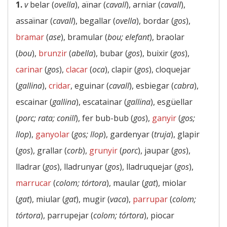
1.
v
belar (
ovella
), aïnar (
cavall
), arniar (
cavall
),
assaïnar (
cavall
), begallar (
ovella
), bordar (
gos
),
bramar
(
ase
), bramular (
bou; elefant
), braolar
(
bou
),
brunzir
(
abella
), bubar (
gos
), buixir (
gos
),
carinar
(
gos
),
clacar
(
oca
), clapir (
gos
), cloquejar
(
gallina
),
cridar
, eguinar (
cavall
), esbiegar (
cabra
),
escainar (
gallina
), escatainar (
gallina
), esgüellar
(
porc; rata; conill
), fer bub-bub (
gos
),
ganyir
(
gos;
llop
),
ganyolar
(
gos; llop
), gardenyar (
truja
), glapir
(
gos
), grallar (
corb
),
grunyir
(
porc
), jaupar (
gos
),
lladrar (
gos
), lladrunyar (
gos
), lladruquejar (
gos
),
marrucar
(
colom; tórtora
), maular (
gat
), miolar
(
gat
), miular (
gat
), mugir (
vaca
),
parrupar
(
colom;
tórtora
), parrupejar (
colom; tórtora
), piocar