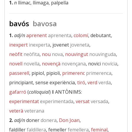
1.
n
llimac, llimaga, palpella
bavós
bavosa
1.
adj/n
aprenent
aprenenta
,
colomí
, debutant,
inexpert
inexperta
, jovenet
joveneta
,
neòfit
neòfita
,
nou
nova
,
nouvingut
nouvinguda
,
novell
novella
,
novençà
novençana
, novici
novícia
,
passerell
, pipiol, pipioli,
primerenc
primerenca
,
principiant, sense experiència,
tiró
,
verd
verda
,
gafarró
(
col·loquial
) ‖
ANTÒNIMS:
experimentat
experimentada
,
versat
versada
,
veterà
veterana
2.
adj/n
doner
donera
,
Don Joan
,
faldiller
faldillera
, femeller
femellera
,
feminal
,