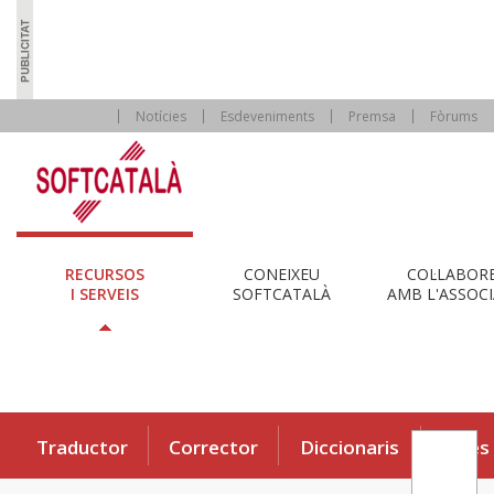
Notícies
Esdeveniments
Premsa
Fòrums
RECURSOS
CONEIXEU
COL·LABOR
I SERVEIS
SOFTCATALÀ
AMB L'ASSOCI
Traductor
Corrector
Diccionaris
Eines