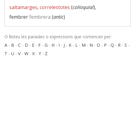
saltamarges
,
correlestotes
(
col·loquial
),
fembrer
fembrera
(
antic
)
O llisteu les paraules o expressions que comencen per:
A
-
B
-
C
-
D
-
E
-
F
-
G
-
H
-
I
-
J
-
K
-
L
-
M
-
N
-
O
-
P
-
Q
-
R
-
S
-
T
-
U
-
V
-
W
-
X
-
Y
-
Z