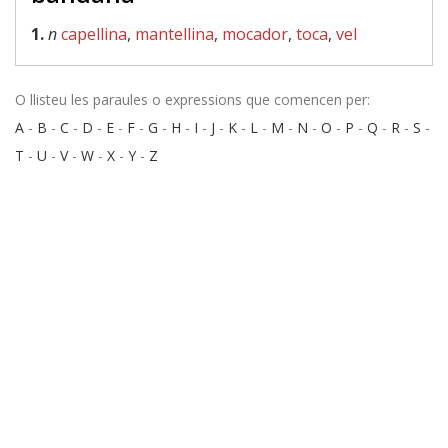
1.
n
capellina
,
mantellina
,
mocador
,
toca
,
vel
O llisteu les paraules o expressions que comencen per:
A
-
B
-
C
-
D
-
E
-
F
-
G
-
H
-
I
-
J
-
K
-
L
-
M
-
N
-
O
-
P
-
Q
-
R
-
S
-
T
-
U
-
V
-
W
-
X
-
Y
-
Z