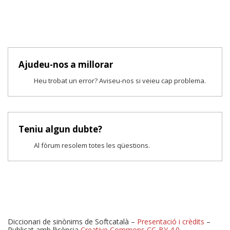
Ajudeu-nos a millorar
Heu trobat un error? Aviseu-nos si veieu cap problema.
Teniu algun dubte?
Al fòrum resolem totes les qüestions.
Diccionari de sinònims de Softcatalà –
Presentació i crèdits
–
Publicat amb llicència
Creative Commons CC-BY 4.0