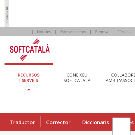
Notícies
Esdeveniments
Premsa
Fòrums
RECURSOS
CONEIXEU
COL·LABOR
I SERVEIS
SOFTCATALÀ
AMB L'ASSOCI
Traductor
Corrector
Diccionaris
Eines