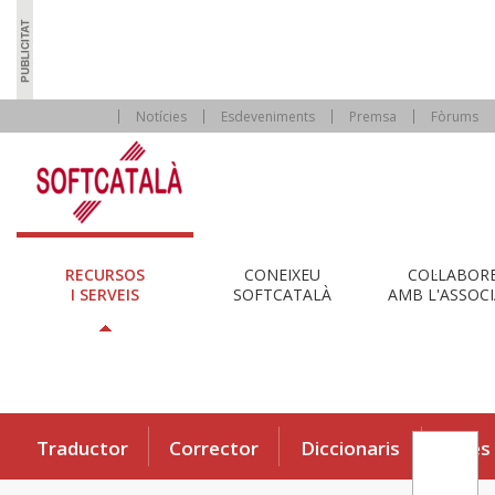
Notícies
Esdeveniments
Premsa
Fòrums
RECURSOS
CONEIXEU
COL·LABOR
I SERVEIS
SOFTCATALÀ
AMB L'ASSOCI
Traductor
Corrector
Diccionaris
Eines