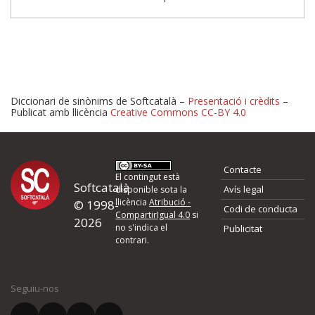
Diccionari de sinònims de Softcatalà –
Presentació i crèdits
–
Publicat amb llicència
Creative Commons CC-BY 4.0
Proposeu-nos millores o 
Contacte
d'errors
El contingut està
Softcatalà
Avís legal
disponible sota la
llicència
Atribució -
© 1998-
Codi de conducta
Si heu trobat un error o voleu proposar alguna millora, ompliu els ca
CompartirIgual 4.0
si
2026
quina és la millora que proposeu o l'error del qual voleu informar-no
no s'indica el
Publicitat
contrari.
El vostre nom *
Seguiu-nos