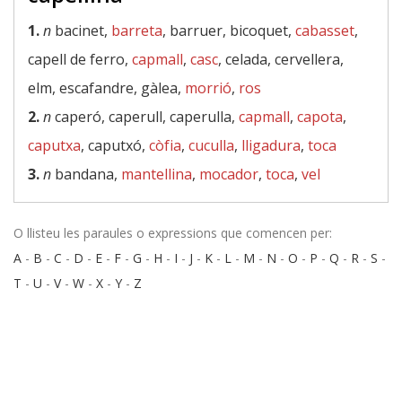
1.
n
bacinet,
barreta
, barruer, bicoquet,
cabasset
,
capell de ferro,
capmall
,
casc
, celada, cervellera,
elm, escafandre, gàlea,
morrió
,
ros
2.
n
caperó, caperull, caperulla,
capmall
,
capota
,
caputxa
, caputxó,
còfia
,
cuculla
,
lligadura
,
toca
3.
n
bandana,
mantellina
,
mocador
,
toca
,
vel
O llisteu les paraules o expressions que comencen per:
A
-
B
-
C
-
D
-
E
-
F
-
G
-
H
-
I
-
J
-
K
-
L
-
M
-
N
-
O
-
P
-
Q
-
R
-
S
-
T
-
U
-
V
-
W
-
X
-
Y
-
Z