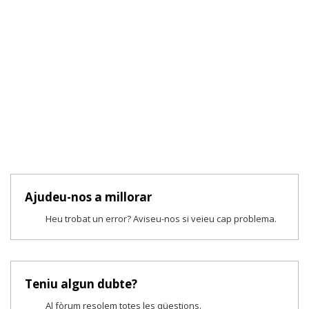
Ajudeu-nos a millorar
Heu trobat un error? Aviseu-nos si veieu cap problema.
Teniu algun dubte?
Al fòrum resolem totes les qüestions.