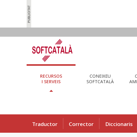
RECURSOS
CONEIXEU
I SERVEIS
SOFTCATALÀ
AMB
Traductor
Corrector
Diccionaris