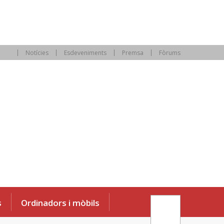
Notícies
Esdeveniments
Premsa
Fòrums
s
Ordinadors i mòbils