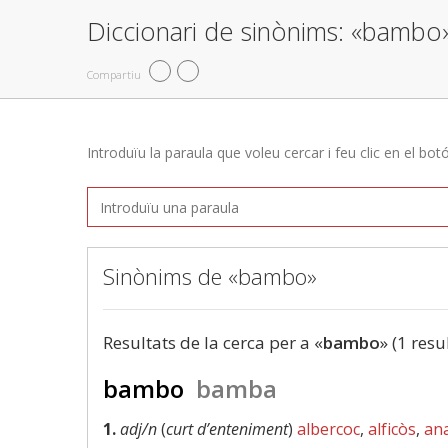
Diccionari de sinònims: «bambo
Compartiu
Introduïu la paraula que voleu cercar i feu clic en el bot
Sinònims de «bambo»
Resultats de la cerca per a «
bambo
» (1 resu
bambo
bamba
1.
adj/n
(
curt d’enteniment
)
albercoc
,
alficòs
,
ana