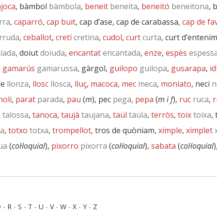
joca
, bàmbol
bàmbola
,
beneit
beneita
,
beneitó
beneitona
, 
rra
,
caparró
,
cap buit
, cap d’ase, cap de carabassa,
cap de fa
rruda
,
ceballot
,
cretí
cretina
,
cudol
,
curt
curta
, curt d’enteni
iada
, doiut
doiuda
,
encantat
encantada
,
enze
,
espès
espess
,
gamarús
gamarussa
, gàrgol,
guilopo
guilopa
,
gusarapa
,
id
ze
llonza
,
llosc
llosca
,
lluç
,
macoca
,
mec
meca
,
moniato
, neci
n
noli
,
parat
parada
,
pau
(
m
), pec
pega
,
pepa
(
m i f
),
ruc
ruca
,
r
s
talossa
,
tanoca
,
taujà
taujana
,
taül
taüla
,
terròs
,
toix
toixa
,
la
,
totxo
totxa
,
trompellot
, tros de quòniam,
ximple
,
ximplet
x
ua
(
col·loquial
),
pixorro
pixorra
(
col·loquial
),
sabata
(
col·loquial
)
Q
-
R
-
S
-
T
-
U
-
V
-
W
-
X
-
Y
-
Z