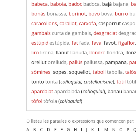
babeca
,
baboia
,
badoc
badoca
, bajà
bajana
,
ba
bonàs
bonassa
,
borinot
,
bovo
bova
,
burro
bu
caracollons
,
carallot
,
carxofa
, casporrut
caspo
gambals
curta de gambals
,
desgraciat
desgrac
estúpid
estúpida
,
fat
fada
,
fava
, favot,
figaflor
liró
lirona
, llanut
llanuda
,
llondro
llondra
, llon
orellut
orelluda
,
pallús
pallussa
, pampana,
pa
sòmines
, sopes, soquellot,
taboll
tabolla
,
talò
tonto
tonta
(
col·loquial; castellanisme
),
tòtil
tòti
apardalat
apardalada
(
col·loquial
), banau
bana
tòfol
tòfola
(
col·loquial
)
O llisteu les paraules o expressions que comencen per:
A
-
B
-
C
-
D
-
E
-
F
-
G
-
H
-
I
-
J
-
K
-
L
-
M
-
N
-
O
-
P
-