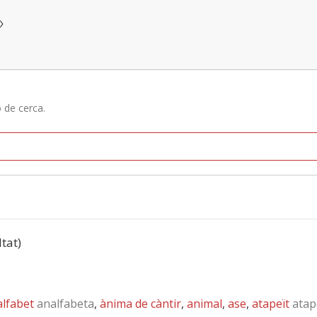
»
ó de cerca.
ltat)
lfabet
analfabeta
,
ànima de càntir
,
animal
,
ase
,
atapeït
atap