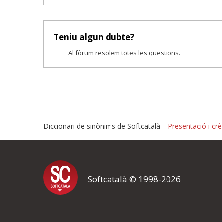
Teniu algun dubte?
Al fòrum resolem totes les qüestions.
Diccionari de sinònims de Softcatalà –
Presentació i crè
Proposeu-nos millores o i
Softcatalà © 1998-2026
Si heu trobat un error o voleu proposar alguna millora, ompliu els ca
proposeu o l'error del qual voleu informar-nos.
El vostre nom *