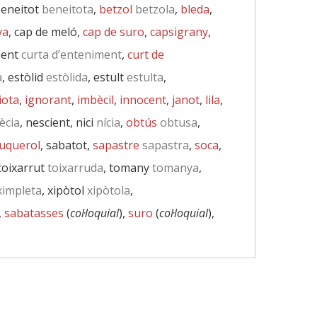
beneitot
beneitota
,
betzol
betzola
,
bleda
,
va
, cap de meló,
cap de suro
,
capsigrany
,
ment
curta d’enteniment
,
curt de
a
, estòlid
estòlida
, estult
estulta
,
iota
,
ignorant
,
imbècil
,
innocent
,
janot
,
lila
,
ècia
, nescient, nici
nícia
,
obtús
obtusa
,
uquerol
, sabatot,
sapastre
sapastra
,
soca
,
 toixarrut
toixarruda
, tomany
tomanya
,
impleta
, xipòtol
xipòtola
,
,
sabatasses
(
col·loquial
),
suro
(
col·loquial
),