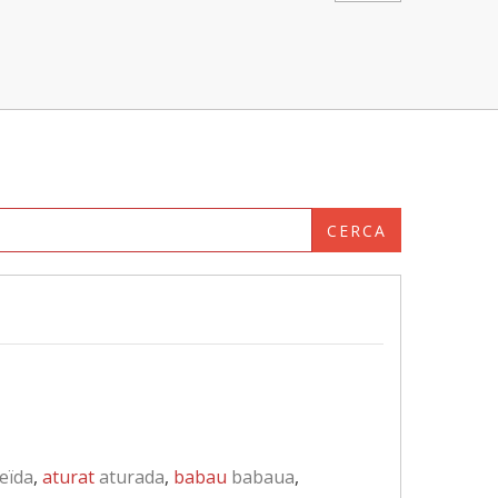
CERCA
eïda
,
aturat
aturada
,
babau
babaua
,