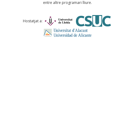
entre altre programari lliure.
Comentari *
Hostatjat a:
ENVIA