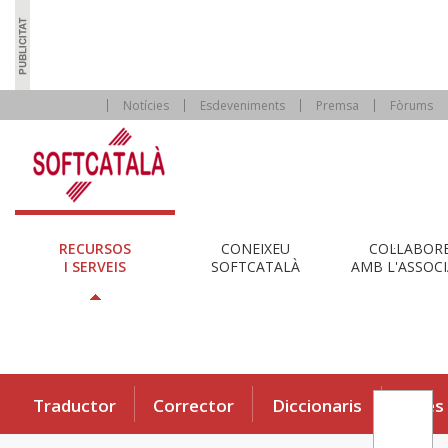
Notícies
Esdeveniments
Premsa
Fòrums
RECURSOS
CONEIXEU
COL·LABOR
I SERVEIS
SOFTCATALÀ
AMB L'ASSOCI
Traductor
Corrector
Diccionaris
Eines