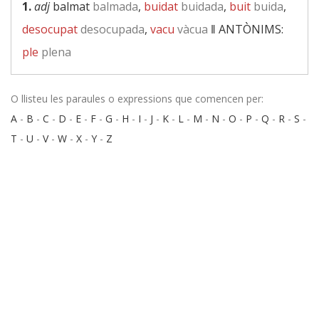
1.
adj
balmat
balmada
,
buidat
buidada
,
buit
buida
,
desocupat
desocupada
,
vacu
vàcua
‖
ANTÒNIMS:
ple
plena
O llisteu les paraules o expressions que comencen per:
A
-
B
-
C
-
D
-
E
-
F
-
G
-
H
-
I
-
J
-
K
-
L
-
M
-
N
-
O
-
P
-
Q
-
R
-
S
-
T
-
U
-
V
-
W
-
X
-
Y
-
Z