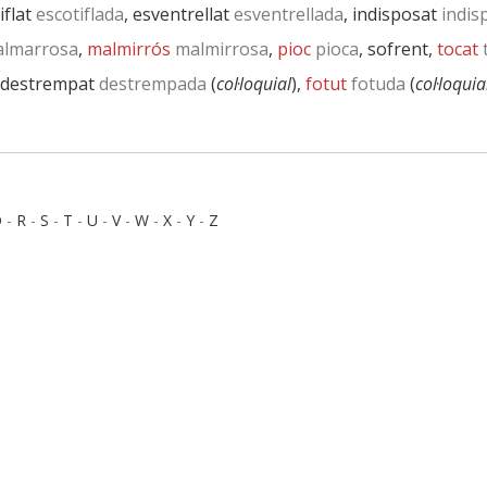
iflat
escotiflada
, esventrellat
esventrellada
, indisposat
indis
lmarrosa
,
malmirrós
malmirrosa
,
pioc
pioca
, sofrent,
tocat
 destrempat
destrempada
(
col·loquial
),
fotut
fotuda
(
col·loquia
Q
-
R
-
S
-
T
-
U
-
V
-
W
-
X
-
Y
-
Z