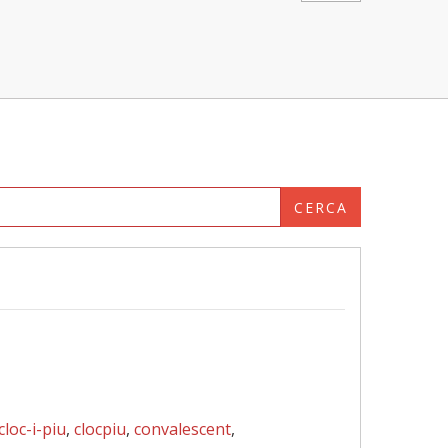
CERCA
cloc-i-piu
,
clocpiu
,
convalescent
,