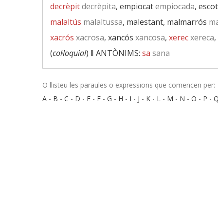
decrèpit
decrèpita
, empiocat
empiocada
, escot
malaltús
malaltussa
, malestant, malmarrós
ma
xacrós
xacrosa
, xancós
xancosa
,
xerec
xereca
,
(
col·loquial
) ‖
ANTÒNIMS:
sa
sana
O llisteu les paraules o expressions que comencen per:
A
-
B
-
C
-
D
-
E
-
F
-
G
-
H
-
I
-
J
-
K
-
L
-
M
-
N
-
O
-
P
-