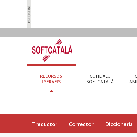
RECURSOS
CONEIXEU
I SERVEIS
SOFTCATALÀ
AMB
Traductor
Corrector
Diccionaris