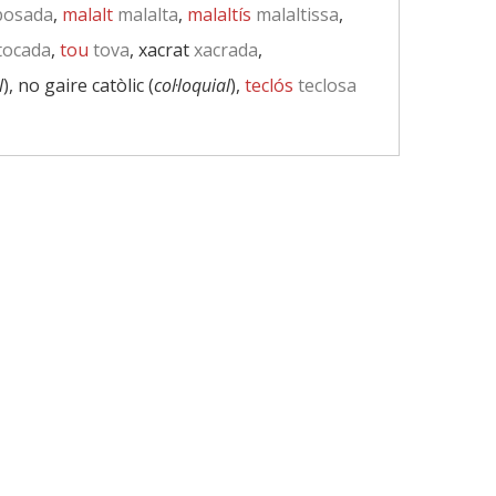
posada
,
malalt
malalta
,
malaltís
malaltissa
,
tocada
,
tou
tova
, xacrat
xacrada
,
l
), no gaire catòlic (
col·loquial
),
teclós
teclosa