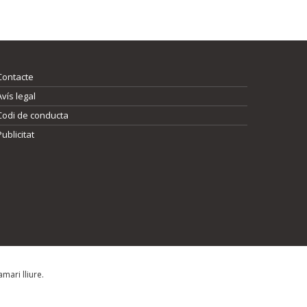
Contacte
Avís legal
Codi de conducta
Publicitat
mari lliure.