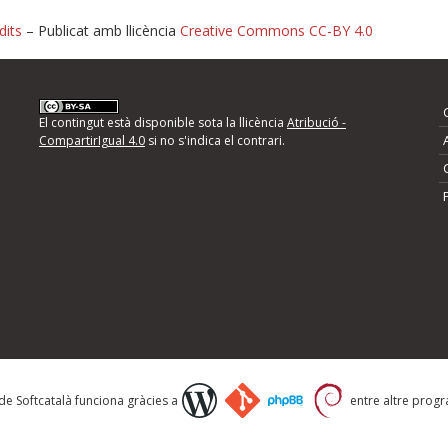
dits
– Publicat amb llicència
Creative Commons CC-BY 4.0
nformeu d'errors
El contingut està disponible sota la llicència
Atribució -
CompartirIgual 4.0
si no s'indica el contrari.
mps següents i descriviu quina és la millora que
 de Softcatalà funciona gràcies a
entre altre progra