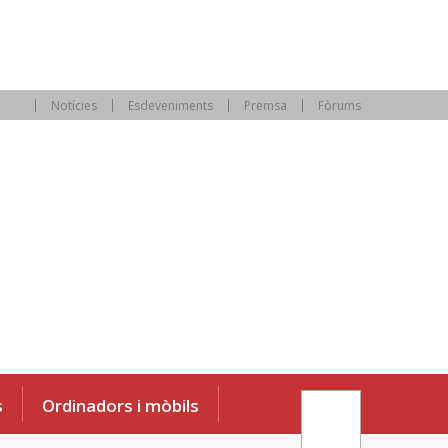
Notícies
Esdeveniments
Premsa
Fòrums
s
Ordinadors i mòbils