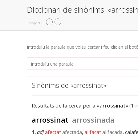
Diccionari de sinònims: «arrossi
Compartiu
Introduïu la paraula que voleu cercar i feu clic en el bot
Sinònims de «arrossinat»
Resultats de la cerca per a «
arrossinat
» (1 
arrossinat
arrossinada
1.
adj
afectat
afectada
,
alifacat
alifacada
, calaf