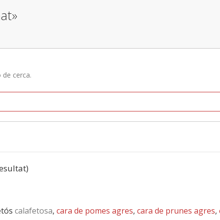
nat»
ó de cerca.
resultat)
etós
calafetosa
,
cara de pomes agres
,
cara de prunes agres
,