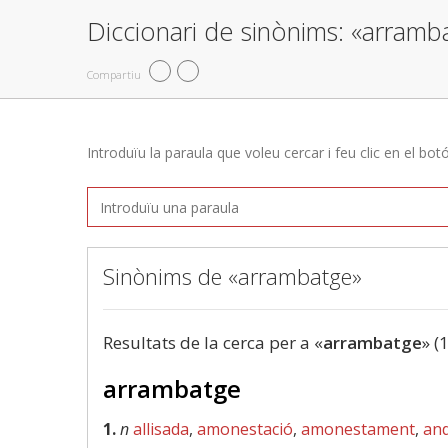
Diccionari de sinònims: «arramb
Compartiu
Introduïu la paraula que voleu cercar i feu clic en el bot
Sinònims de «arrambatge»
Resultats de la cerca per a «
arrambatge
» (
arrambatge
1.
n
allisada
,
amonestació
,
amonestament
,
an