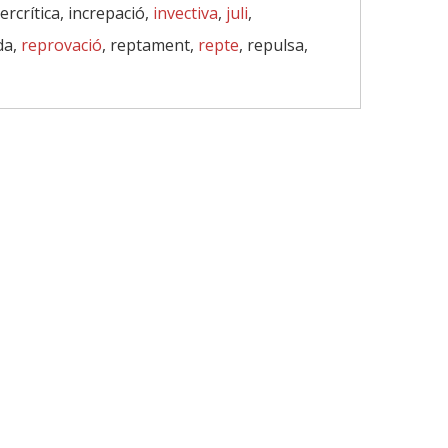
percrítica, increpació,
invectiva
,
juli
,
da,
reprovació
, reptament,
repte
, repulsa,