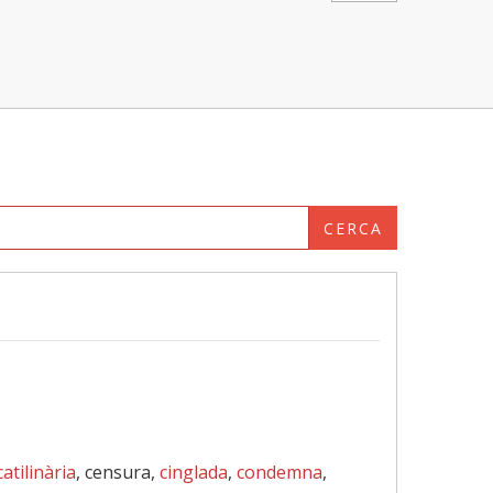
CERCA
catilinària
, censura,
cinglada
,
condemna
,