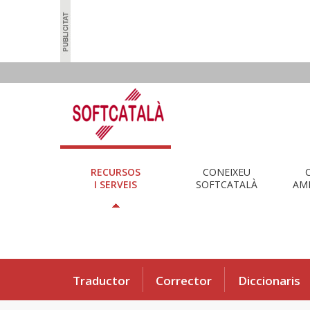
RECURSOS
CONEIXEU
I SERVEIS
SOFTCATALÀ
AMB
Traductor
Corrector
Diccionaris