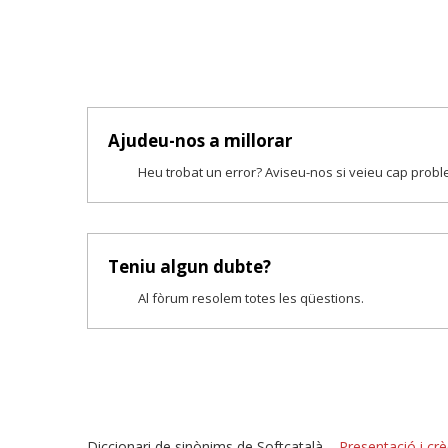
Ajudeu-nos a millorar
Heu trobat un error? Aviseu-nos si veieu cap prob
Teniu algun dubte?
Al fòrum resolem totes les qüestions.
Diccionari de sinònims de Softcatalà –
Presentació i crè