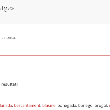
atge»
ó de cerca.
1 resultat)
danada
,
bescantament
,
blasme
, bonegada, bonegó, brugol,