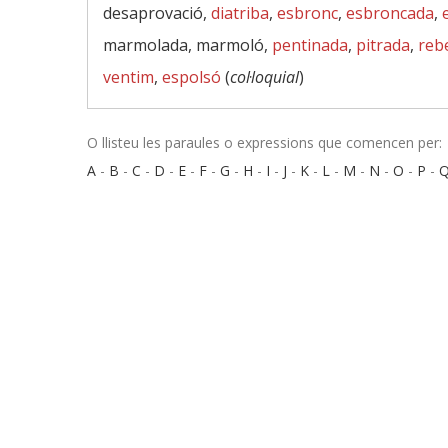
desaprovació,
diatriba
,
esbronc
,
esbroncada
,
marmolada, marmoló,
pentinada
,
pitrada
,
reb
ventim
,
espolsó
(
col·loquial
)
O llisteu les paraules o expressions que comencen per:
A
-
B
-
C
-
D
-
E
-
F
-
G
-
H
-
I
-
J
-
K
-
L
-
M
-
N
-
O
-
P
-