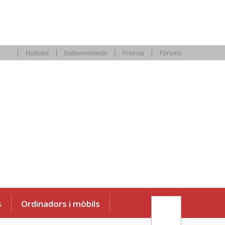
Notícies
Esdeveniments
Premsa
Fòrums
s
Ordinadors i mòbils