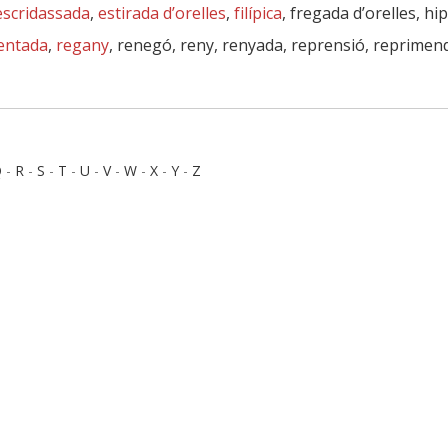
escridassada
,
estirada d’orelles
,
filípica
, fregada d’orelles, hi
entada
,
regany
, renegó, reny, renyada, reprensió, reprimen
Q
-
R
-
S
-
T
-
U
-
V
-
W
-
X
-
Y
-
Z