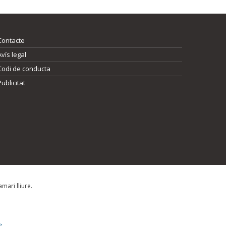
Contacte
Avís legal
Codi de conducta
Publicitat
mari lliure.