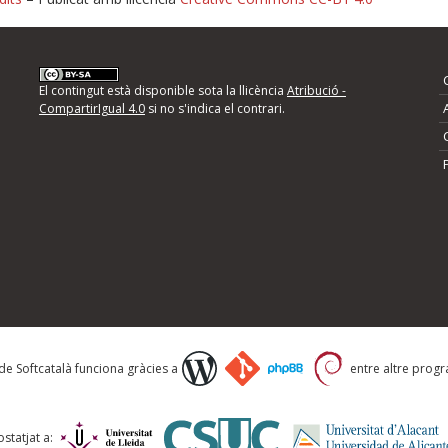
nformeu d'errors
El contingut està disponible sota la llicència
Atribució -
CompartirIgual 4.0
si no s'indica el contrari.
mps següents i descriviu quina és la millora que
 de Softcatalà funciona gràcies a
entre altre progra
statjat a: