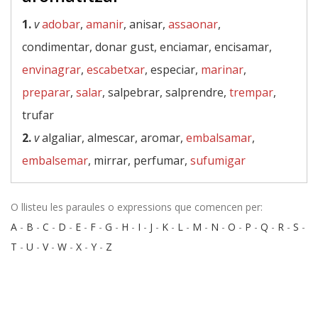
1.
v
adobar
,
amanir
, anisar,
assaonar
,
condimentar, donar gust, enciamar, encisamar,
envinagrar
,
escabetxar
, especiar,
marinar
,
preparar
,
salar
, salpebrar, salprendre,
trempar
,
trufar
2.
v
algaliar, almescar, aromar,
embalsamar
,
embalsemar
, mirrar, perfumar,
sufumigar
O llisteu les paraules o expressions que comencen per:
A
-
B
-
C
-
D
-
E
-
F
-
G
-
H
-
I
-
J
-
K
-
L
-
M
-
N
-
O
-
P
-
Q
-
R
-
S
-
T
-
U
-
V
-
W
-
X
-
Y
-
Z