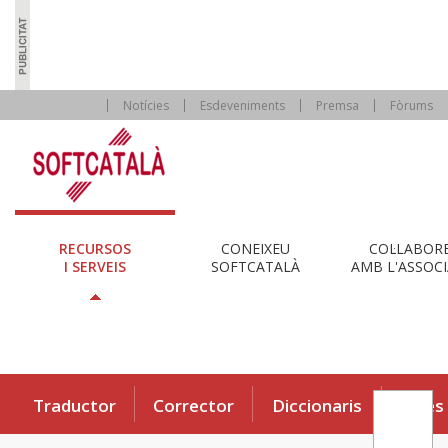
Notícies
Esdeveniments
Premsa
Fòrums
RECURSOS
CONEIXEU
COL·LABOR
I SERVEIS
SOFTCATALÀ
AMB L'ASSOCI
Traductor
Corrector
Diccionaris
Eines