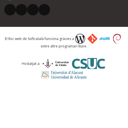
El vostre correu electrònic *
Què proposeu?
El lloc web de Softcatalà funciona gràcies a
entre altre programari lliure.
Comentari *
Hostatjat a:
ENVIA