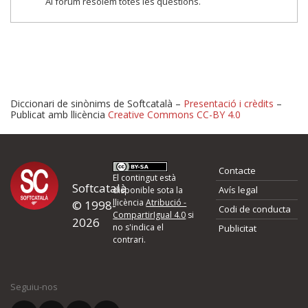
Al fòrum resolem totes les qüestions.
Diccionari de sinònims de Softcatalà –
Presentació i crèdits
–
Publicat amb llicència
Creative Commons CC-BY 4.0
Proposeu-nos millores o 
Contacte
d'errors
El contingut està
Softcatalà
Avís legal
disponible sota la
llicència
Atribució -
© 1998-
Codi de conducta
Si heu trobat un error o voleu proposar alguna millora, ompliu els ca
CompartirIgual 4.0
si
2026
quina és la millora que proposeu o l'error del qual voleu informar-no
no s'indica el
Publicitat
contrari.
El vostre nom *
Seguiu-nos