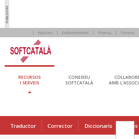
Notícies
Esdeveniments
Premsa
Fòrums
RECURSOS
CONEIXEU
COL·LABOR
I SERVEIS
SOFTCATALÀ
AMB L'ASSOCI
Traductor
Corrector
Diccionaris
Eines