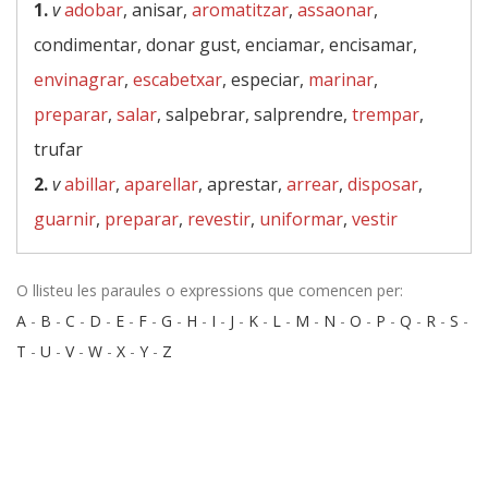
1.
v
adobar
, anisar,
aromatitzar
,
assaonar
,
condimentar, donar gust, enciamar, encisamar,
envinagrar
,
escabetxar
, especiar,
marinar
,
preparar
,
salar
, salpebrar, salprendre,
trempar
,
trufar
2.
v
abillar
,
aparellar
, aprestar,
arrear
,
disposar
,
guarnir
,
preparar
,
revestir
,
uniformar
,
vestir
O llisteu les paraules o expressions que comencen per:
A
-
B
-
C
-
D
-
E
-
F
-
G
-
H
-
I
-
J
-
K
-
L
-
M
-
N
-
O
-
P
-
Q
-
R
-
S
-
T
-
U
-
V
-
W
-
X
-
Y
-
Z