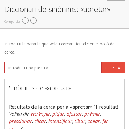
Diccionari de sinònims: «apretar»
Compartiu
Introduïu la paraula que voleu cercar i feu clic en el botó de
cerca.
CERCA
Sinònims de «apretar»
Resultats de la cerca per a «
apretar
» (1 resultat)
Volíeu dir
estrènyer
,
pitjar
,
ajustar
,
prémer
,
pressionar
,
clicar
,
intensificar
,
tibar
,
collar
,
fer
força
?