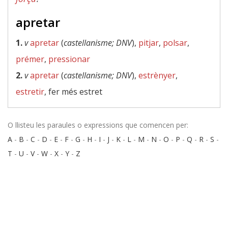
apretar
1.
v
apretar
(
castellanisme; DNV
),
pitjar
,
polsar
,
prémer
,
pressionar
2.
v
apretar
(
castellanisme; DNV
),
estrènyer
,
estretir
, fer més estret
O llisteu les paraules o expressions que comencen per:
A
-
B
-
C
-
D
-
E
-
F
-
G
-
H
-
I
-
J
-
K
-
L
-
M
-
N
-
O
-
P
-
Q
-
R
-
S
-
T
-
U
-
V
-
W
-
X
-
Y
-
Z