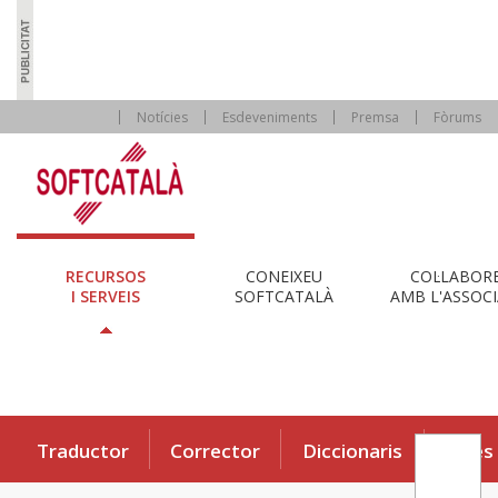
Notícies
Esdeveniments
Premsa
Fòrums
RECURSOS
CONEIXEU
COL·LABOR
I SERVEIS
SOFTCATALÀ
AMB L'ASSOCI
Traductor
Corrector
Diccionaris
Eines