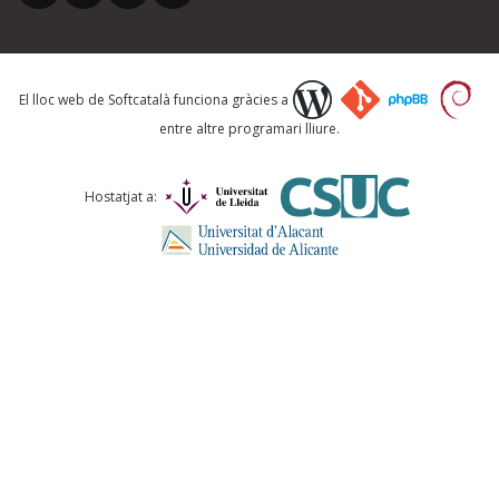
Què proposeu?
El lloc web de Softcatalà funciona gràcies a
entre altre programari lliure.
Comentari *
Hostatjat a:
ENVIA