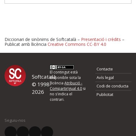
Diccionari de sinònims de Softcatalà –
Presentació i crèdits
–
Publicat amb llicència
Creative Commons CC-BY 4.0
Proposeu-nos millores o 
Contacte
d'errors
El contingut està
Softcatalà
Avís legal
disponible sota la
llicència
Atribució -
© 1998-
Codi de conducta
Si heu trobat un error o voleu proposar alguna millora, ompliu els ca
CompartirIgual 4.0
si
2026
quina és la millora que proposeu o l'error del qual voleu informar-no
no s'indica el
Publicitat
contrari.
El vostre nom *
Seguiu-nos
El vostre correu electrònic *