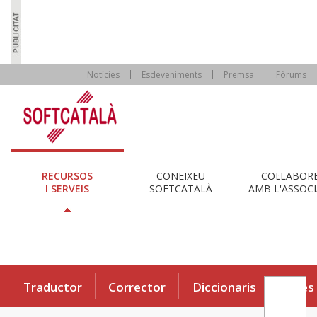
Notícies
Esdeveniments
Premsa
Fòrums
RECURSOS
CONEIXEU
COL·LABOR
I SERVEIS
SOFTCATALÀ
AMB L'ASSOCI
Traductor
Corrector
Diccionaris
Eines