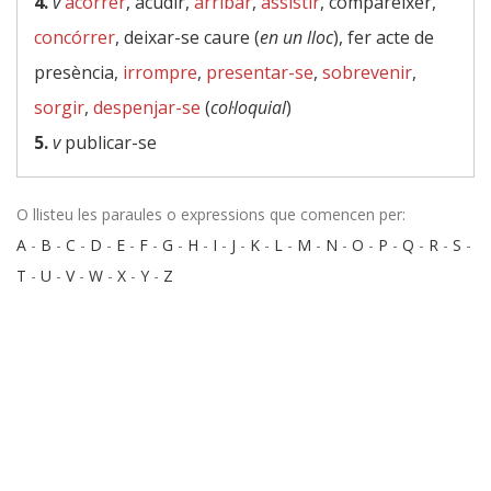
4.
v
acórrer
, acudir,
arribar
,
assistir
, comparèixer,
concórrer
, deixar-se caure (
en un lloc
), fer acte de
presència,
irrompre
,
presentar-se
,
sobrevenir
,
sorgir
,
despenjar-se
(
col·loquial
)
5.
v
publicar-se
O llisteu les paraules o expressions que comencen per:
A
-
B
-
C
-
D
-
E
-
F
-
G
-
H
-
I
-
J
-
K
-
L
-
M
-
N
-
O
-
P
-
Q
-
R
-
S
-
T
-
U
-
V
-
W
-
X
-
Y
-
Z