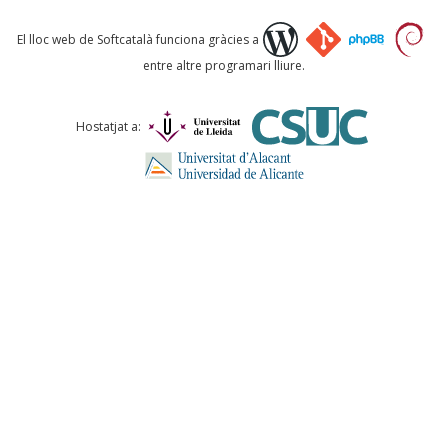
Què proposeu?
El lloc web de Softcatalà funciona gràcies a
entre altre programari lliure.
Comentari *
Hostatjat a:
ENVIA