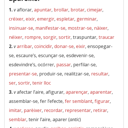
1.
v
aflorar,
apuntar
,
brollar
,
brotar
,
cimejar
,
créixer
,
eixir
,
emergir
,
espletar
,
germinar
,
insinuar-se
,
manifestar-se
,
mostrar-se
,
nàixer
,
néixer
,
rompre
,
sorgir
,
sortir
, traspuntar,
traucar
2.
v
arribar
,
coincidir
,
donar-se
,
eixir
, ensopegar-
se, escaure’s, escunçar-se, esdevenir-se,
esdevindre’s, ocórrer,
passar
, perfilar-se,
presentar-se
, produir-se, realitzar-se,
resultar
,
ser
,
sortir
,
tenir lloc
3.
v
afectar l’aire, afigurar,
aparençar
,
aparentar
,
assemblar-se, fer l’efecte,
fer semblant
,
figurar
,
imitar
,
parèixer
,
recordar
,
representar
,
retirar
,
semblar
, tenir l’aire, aparer (
antic
)