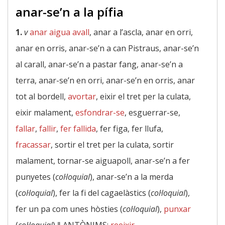
anar-se’n a la pífia
1.
v
anar aigua avall
, anar a l’ascla, anar en orri,
anar en orris, anar-se’n a can Pistraus, anar-se’n
al carall, anar-se’n a pastar fang, anar-se’n a
terra, anar-se’n en orri, anar-se’n en orris, anar
tot al bordell,
avortar
, eixir el tret per la culata,
eixir malament,
esfondrar-se
, esguerrar-se,
fallar
,
fallir
,
fer fallida
, fer figa, fer llufa,
fracassar
, sortir el tret per la culata, sortir
malament, tornar-se aiguapoll, anar-se’n a fer
punyetes (
col·loquial
), anar-se’n a la merda
(
col·loquial
), fer la fi del cagaelàstics (
col·loquial
),
fer un pa com unes hòsties (
col·loquial
),
punxar