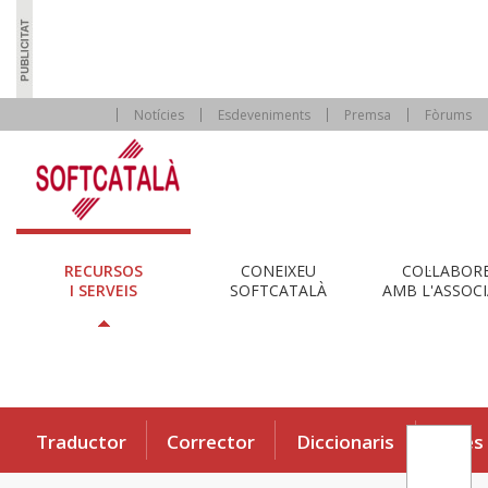
Notícies
Esdeveniments
Premsa
Fòrums
RECURSOS
CONEIXEU
COL·LABOR
I SERVEIS
SOFTCATALÀ
AMB L'ASSOCI
Traductor
Corrector
Diccionaris
Eines