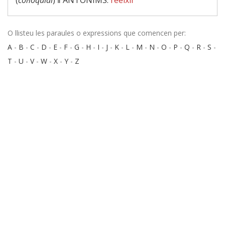
(
col·loquial
) ‖
ANTÒNIMS:
reeixir
O llisteu les paraules o expressions que comencen per:
A
-
B
-
C
-
D
-
E
-
F
-
G
-
H
-
I
-
J
-
K
-
L
-
M
-
N
-
O
-
P
-
Q
-
R
-
S
-
T
-
U
-
V
-
W
-
X
-
Y
-
Z