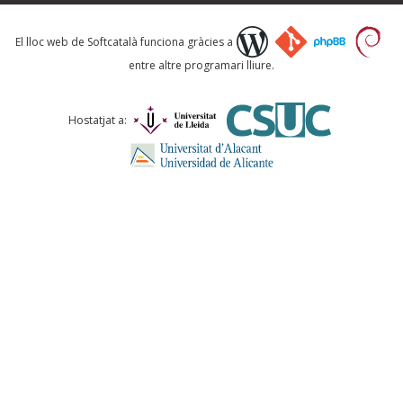
Què proposeu?
El lloc web de Softcatalà funciona gràcies a
entre altre programari lliure.
Comentari *
Hostatjat a:
ENVIA