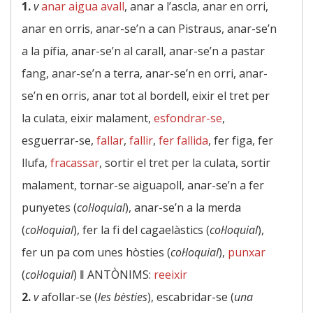
1.
v
anar aigua avall
, anar a l’ascla, anar en orri,
anar en orris, anar-se’n a can Pistraus, anar-se’n
a la pífia, anar-se’n al carall, anar-se’n a pastar
fang, anar-se’n a terra, anar-se’n en orri, anar-
se’n en orris, anar tot al bordell, eixir el tret per
la culata, eixir malament,
esfondrar-se
,
esguerrar-se,
fallar
,
fallir
,
fer fallida
, fer figa, fer
llufa,
fracassar
, sortir el tret per la culata, sortir
malament, tornar-se aiguapoll, anar-se’n a fer
punyetes (
col·loquial
), anar-se’n a la merda
(
col·loquial
), fer la fi del cagaelàstics (
col·loquial
),
fer un pa com unes hòsties (
col·loquial
),
punxar
(
col·loquial
) ‖
ANTÒNIMS:
reeixir
2.
v
afollar-se (
les bèsties
), escabridar-se (
una