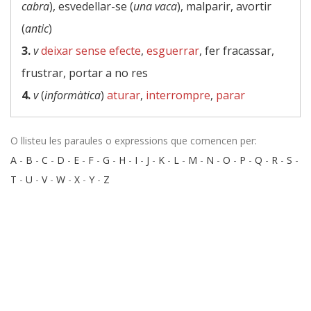
cabra
), esvedellar-se (
una vaca
), malparir, avortir
(
antic
)
3.
v
deixar sense efecte
,
esguerrar
, fer fracassar,
frustrar, portar a no res
4.
v
(
informàtica
)
aturar
,
interrompre
,
parar
O llisteu les paraules o expressions que comencen per:
A
-
B
-
C
-
D
-
E
-
F
-
G
-
H
-
I
-
J
-
K
-
L
-
M
-
N
-
O
-
P
-
Q
-
R
-
S
-
T
-
U
-
V
-
W
-
X
-
Y
-
Z