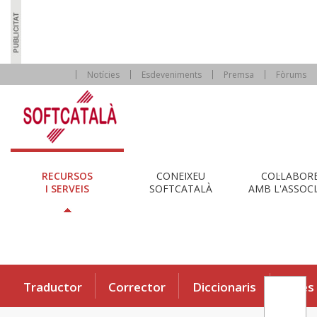
Notícies
Esdeveniments
Premsa
Fòrums
RECURSOS
CONEIXEU
COL·LABOR
I SERVEIS
SOFTCATALÀ
AMB L'ASSOCI
Traductor
Corrector
Diccionaris
Eines