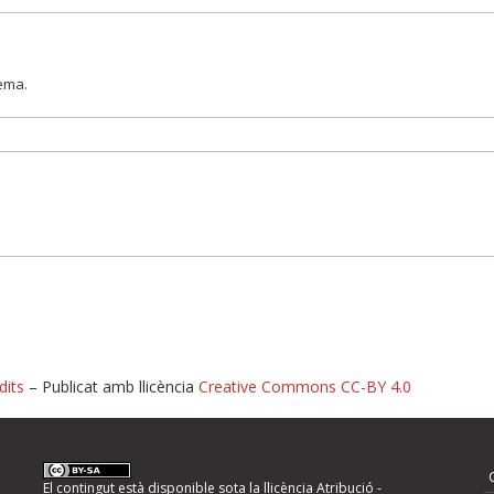
lema.
dits
– Publicat amb llicència
Creative Commons CC-BY 4.0
nformeu d'errors
El contingut està disponible sota la llicència
Atribució -