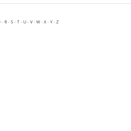
Q
-
R
-
S
-
T
-
U
-
V
-
W
-
X
-
Y
-
Z