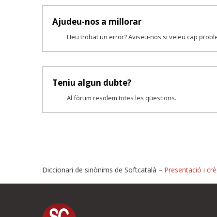
Ajudeu-nos a millorar
Heu trobat un error? Aviseu-nos si veieu cap prob
Teniu algun dubte?
Al fòrum resolem totes les qüestions.
Diccionari de sinònims de Softcatalà –
Presentació i crè
Proposeu-nos millores o i