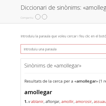
Diccionari de sinònims: «amolle
Compartiu
Introduïu la paraula que voleu cercar i feu clic en el bot
Sinònims de «amollegar»
Resultats de la cerca per a «
amollegar
» (1 r
amollegar
1.
v
ablanir
, aflonjar,
amollir
,
amorosir
,
assuau