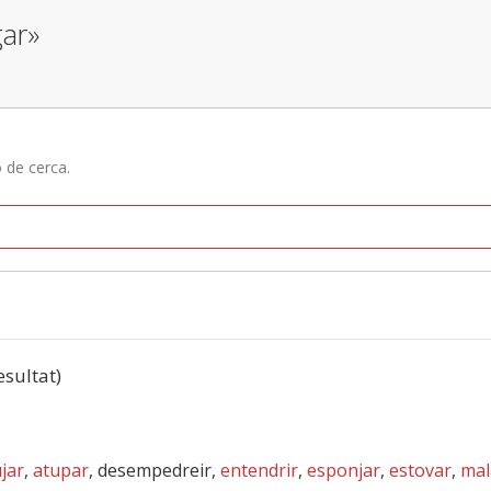
gar»
ó de cerca.
esultat)
jar
,
atupar
, desempedreir,
entendrir
,
esponjar
,
estovar
,
mal