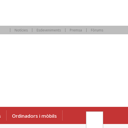
Notícies
Esdeveniments
Premsa
Fòrums
s
Ordinadors i mòbils