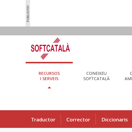
RECURSOS
CONEIXEU
I SERVEIS
SOFTCATALÀ
AMB
Traductor
Corrector
Diccionaris