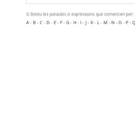
O llisteu les paraules o expressions que comencen per:
A
-
B
-
C
-
D
-
E
-
F
-
G
-
H
-
I
-
J
-
K
-
L
-
M
-
N
-
O
-
P
-