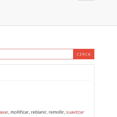
CERCA
axar
, mol·lificar, reblanir, remollir,
suavitzar