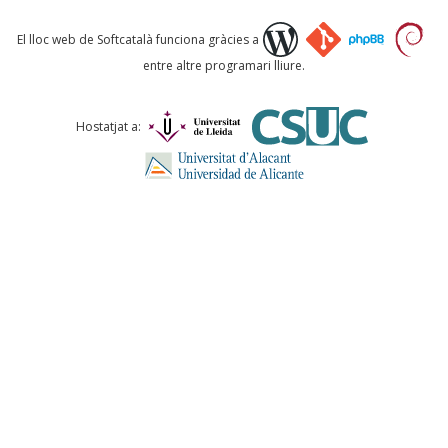
Què proposeu?
El lloc web de Softcatalà funciona gràcies a
entre altre programari lliure.
Comentari *
Hostatjat a:
ENVIA