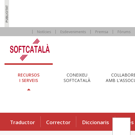
Notícies
Esdeveniments
Premsa
Fòrums
RECURSOS
CONEIXEU
COL·LABOR
I SERVEIS
SOFTCATALÀ
AMB L'ASSOCI
Traductor
Corrector
Diccionaris
Eines