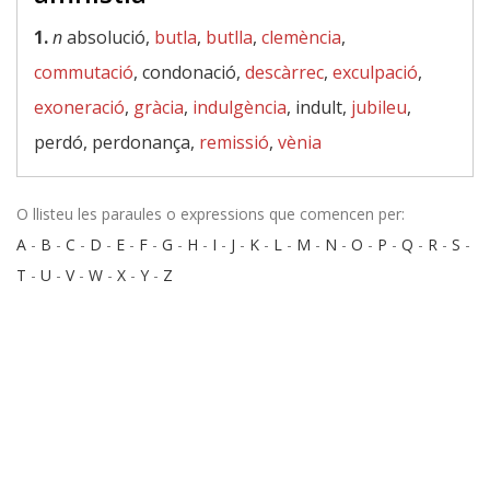
1.
n
absolució,
butla
,
butlla
,
clemència
,
commutació
, condonació,
descàrrec
,
exculpació
,
exoneració
,
gràcia
,
indulgència
, indult,
jubileu
,
perdó, perdonança,
remissió
,
vènia
O llisteu les paraules o expressions que comencen per:
A
-
B
-
C
-
D
-
E
-
F
-
G
-
H
-
I
-
J
-
K
-
L
-
M
-
N
-
O
-
P
-
Q
-
R
-
S
-
T
-
U
-
V
-
W
-
X
-
Y
-
Z