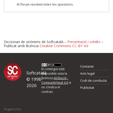
Al fòrum resolem totes les qüestions.
Diccionari de sinònims de Softcatalà –
Presentació i crèdits
–
Publicat amb llicència
Creative Commons CC-BY 4.0
Proposeu-nos millores o 
Contacte
d'errors
El contingut està
Softcatalà
Avís legal
disponible sota la
llicència
Atribució -
© 1998-
Codi de conducta
Si heu trobat un error o voleu proposar alguna millora, ompliu els ca
CompartirIgual 4.0
si
2026
quina és la millora que proposeu o l'error del qual voleu informar-no
no s'indica el
Publicitat
contrari.
El vostre nom *
Seguiu-nos