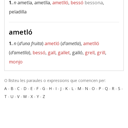
1.
n
ametla, ametlla,
ametlló
,
bessó
bessona
,
peladilla
ametló
1.
n
(
d’una fruita
)
ametló
(
d’ametla
),
ametlló
(
d’ametlla
),
bessó
,
gall
,
gallet
, galló,
grell
,
grill
,
monjo
O llisteu les paraules o expressions que comencen per:
A
-
B
-
C
-
D
-
E
-
F
-
G
-
H
-
I
-
J
-
K
-
L
-
M
-
N
-
O
-
P
-
Q
-
R
-
S
-
T
-
U
-
V
-
W
-
X
-
Y
-
Z