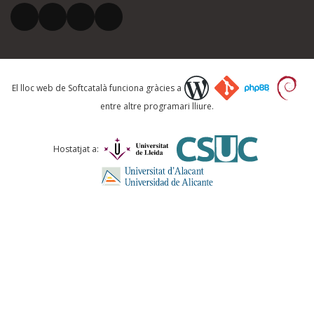
El vostre correu electrònic *
Què proposeu?
El lloc web de Softcatalà funciona gràcies a
entre altre programari lliure.
Comentari *
Hostatjat a:
ENVIA