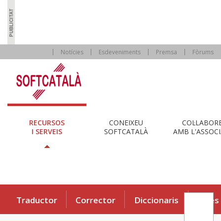
Notícies
Esdeveniments
Premsa
Fòrums
RECURSOS
CONEIXEU
COL·LABOR
I SERVEIS
SOFTCATALÀ
AMB L'ASSOCI
Traductor
Corrector
Diccionaris
Eines