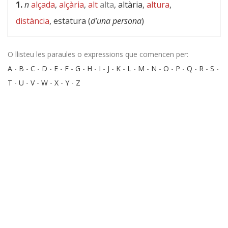
1.
n
alçada
,
alçària
,
alt
alta
, altària,
altura
,
distància
, estatura (
d’una persona
)
O llisteu les paraules o expressions que comencen per:
A
-
B
-
C
-
D
-
E
-
F
-
G
-
H
-
I
-
J
-
K
-
L
-
M
-
N
-
O
-
P
-
Q
-
R
-
S
-
T
-
U
-
V
-
W
-
X
-
Y
-
Z