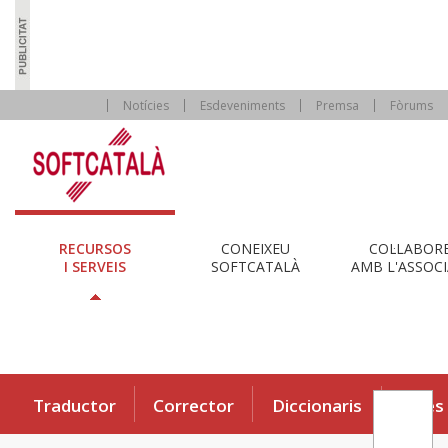
Notícies
Esdeveniments
Premsa
Fòrums
RECURSOS
CONEIXEU
COL·LABOR
I SERVEIS
SOFTCATALÀ
AMB L'ASSOCI
Traductor
Corrector
Diccionaris
Eines