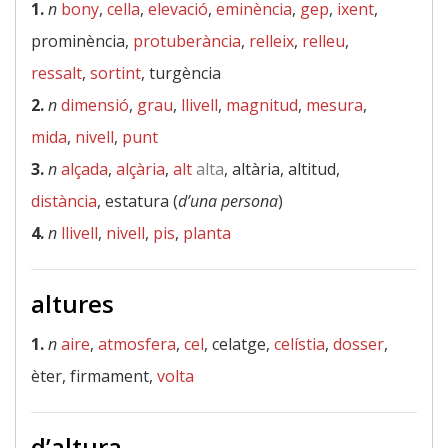
1.
n
bony
,
cella
,
elevació
,
eminència
,
gep
,
ixent
,
prominència,
protuberància
,
relleix
,
relleu
,
ressalt
,
sortint
, turgència
2.
n
dimensió
,
grau
,
llivell
,
magnitud
,
mesura
,
mida
,
nivell
,
punt
3.
n
alçada
,
alçària
,
alt
alta
, altària, altitud,
distància
, estatura (
d’una persona
)
4.
n
llivell
,
nivell
,
pis
,
planta
altures
1.
n
aire
,
atmosfera
,
cel
, celatge,
celístia
,
dosser
,
èter, firmament,
volta
d’altura