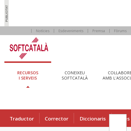
Notícies
Esdeveniments
Premsa
Fòrums
RECURSOS
CONEIXEU
COL·LABOR
I SERVEIS
SOFTCATALÀ
AMB L'ASSOCI
Traductor
Corrector
Diccionaris
Eines