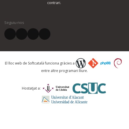
contrari.
El vostre nom *
Seguiu-nos
El vostre correu electrònic *
Què proposeu?
El lloc web de Softcatalà funciona gràcies a
entre altre programari lliure.
Comentari *
Hostatjat a: