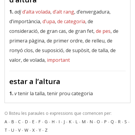
1.
adj
d’alta volada
,
d’alt rang
, d’envergadura,
d’importància,
d’upa
,
de categoria
, de
consideració, de gran cas, de gran fet,
de pes
, de
primera pàgina, de primer ordre, de relleu, de
ronyó clos, de suposició, de supòsit, de talla, de
valor, de volada,
important
estar a l’altura
1.
v
tenir la talla, tenir prou categoria
O llisteu les paraules o expressions que comencen per:
A
-
B
-
C
-
D
-
E
-
F
-
G
-
H
-
I
-
J
-
K
-
L
-
M
-
N
-
O
-
P
-
Q
-
R
-
S
-
T
-
U
-
V
-
W
-
X
-
Y
-
Z