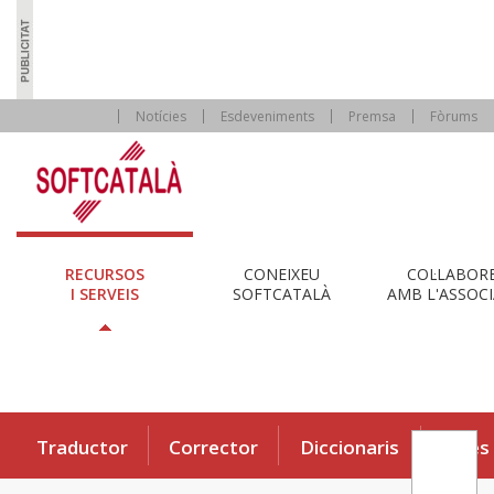
Notícies
Esdeveniments
Premsa
Fòrums
RECURSOS
CONEIXEU
COL·LABOR
I SERVEIS
SOFTCATALÀ
AMB L'ASSOCI
Traductor
Corrector
Diccionaris
Eines