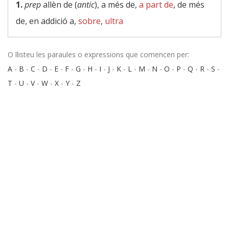
1.
prep
allèn de (
antic
), a més de,
a part de
, de més
de, en addició a,
sobre
,
ultra
O llisteu les paraules o expressions que comencen per:
A
-
B
-
C
-
D
-
E
-
F
-
G
-
H
-
I
-
J
-
K
-
L
-
M
-
N
-
O
-
P
-
Q
-
R
-
S
-
T
-
U
-
V
-
W
-
X
-
Y
-
Z