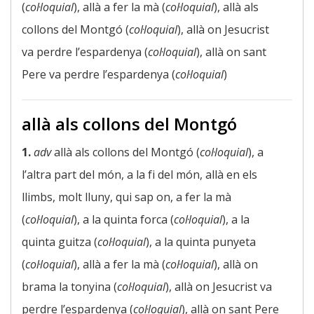
(
col·loquial
), allà a fer la mà (
col·loquial
), allà als
collons del Montgó (
col·loquial
), allà on Jesucrist
va perdre l’espardenya (
col·loquial
), allà on sant
Pere va perdre l’espardenya (
col·loquial
)
allà als collons del Montgó
1.
adv
allà als collons del Montgó (
col·loquial
), a
l’altra part del món, a la fi del món, allà en els
llimbs, molt lluny, qui sap on, a fer la mà
(
col·loquial
), a la quinta forca (
col·loquial
), a la
quinta guitza (
col·loquial
), a la quinta punyeta
(
col·loquial
), allà a fer la mà (
col·loquial
), allà on
brama la tonyina (
col·loquial
), allà on Jesucrist va
perdre l’espardenya (
col·loquial
), allà on sant Pere