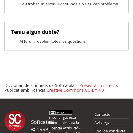
Heu trobat un error? Aviseu-nos si veieu cap problema.
Teniu algun dubte?
Al fòrum resolem totes les qüestions.
Diccionari de sinònims de Softcatalà –
Presentació i crèdits
–
Publicat amb llicència
Creative Commons CC-BY 4.0
Proposeu-nos millores o 
Contacte
d'errors
El contingut està
Softcatalà
Avís legal
disponible sota la
llicència
Atribució -
© 1998-
Codi de conducta
Si heu trobat un error o voleu proposar alguna millora, ompliu els ca