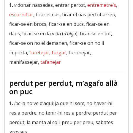
1.
v
donar nassades, entrar pertot,
entremetre’s
,
escorniflar
, ficar el nas, ficar el nas pertot arreu,
ficar-se en brocs, ficar-se en bucs, ficar-se en
daus, ficar-se en la vida (
d’algú
), ficar-se en tot,
ficar-se on no el demanen, ficar-se on no li
importa,
furetejar
,
furgar
, furonejar,
manifassejar,
tafanejar
perdut per perdut, m’agafo allà
on puc
1.
loc
ja no ve d’aquí; ja que hi som; no haver-hi
res a perdre; no tenir-hi res a perdre; perdut per
perdut, la manta al coll; preu per preu, sabates
grosses