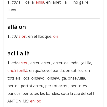
1.
adv
allí, dellà,
enllà
, enllanet, lla, lli, no gaire
lluny
allà on
1.
adv
a on
, en el lloc que,
on
ací i allà
1.
adv
arreu
, arreu arreu, arreu del món, ça i lla,
ençà i enllà
, en qualsevol banda, en tot lloc, en
tots els llocs, onsevol, onsevulga, onsevulla,
pertot, pertot arreu, per tot arreu, per totes
bandes, per totes les bandes, sota la cap del cel ‖
ANTÒNIMS:
enlloc