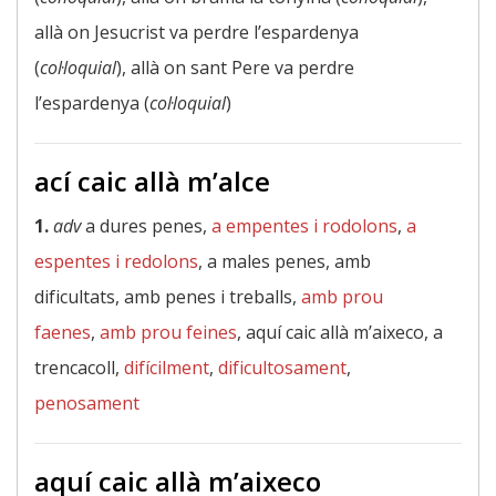
allà on Jesucrist va perdre l’espardenya
(
col·loquial
), allà on sant Pere va perdre
l’espardenya (
col·loquial
)
ací caic allà m’alce
1.
adv
a dures penes,
a empentes i rodolons
,
a
espentes i redolons
, a males penes, amb
dificultats, amb penes i treballs,
amb prou
faenes
,
amb prou feines
, aquí caic allà m’aixeco, a
trencacoll,
difícilment
,
dificultosament
,
penosament
aquí caic allà m’aixeco