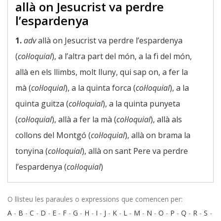
allà on Jesucrist va perdre
l’espardenya
1.
adv
allà on Jesucrist va perdre l’espardenya
(
col·loquial
), a l’altra part del món, a la fi del món,
allà en els llimbs, molt lluny, qui sap on, a fer la
mà (
col·loquial
), a la quinta forca (
col·loquial
), a la
quinta guitza (
col·loquial
), a la quinta punyeta
(
col·loquial
), allà a fer la mà (
col·loquial
), allà als
collons del Montgó (
col·loquial
), allà on brama la
tonyina (
col·loquial
), allà on sant Pere va perdre
l’espardenya (
col·loquial
)
O llisteu les paraules o expressions que comencen per:
A
-
B
-
C
-
D
-
E
-
F
-
G
-
H
-
I
-
J
-
K
-
L
-
M
-
N
-
O
-
P
-
Q
-
R
-
S
-