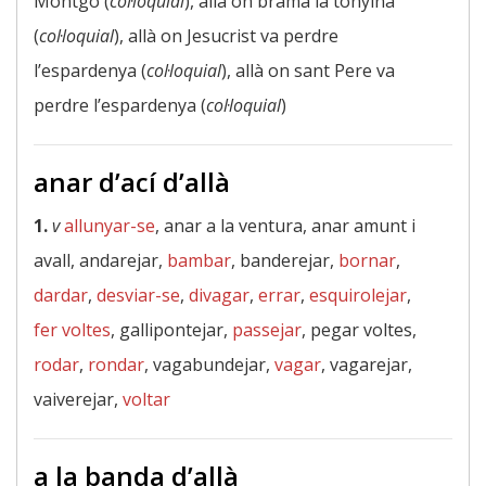
Montgó (
col·loquial
), allà on brama la tonyina
(
col·loquial
), allà on Jesucrist va perdre
l’espardenya (
col·loquial
), allà on sant Pere va
perdre l’espardenya (
col·loquial
)
anar d’ací d’allà
1.
v
allunyar-se
, anar a la ventura, anar amunt i
avall, andarejar,
bambar
, banderejar,
bornar
,
dardar
,
desviar-se
,
divagar
,
errar
,
esquirolejar
,
fer voltes
, gallipontejar,
passejar
, pegar voltes,
rodar
,
rondar
, vagabundejar,
vagar
, vagarejar,
vaiverejar,
voltar
a la banda d’allà