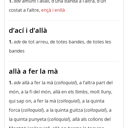
1.
adv
amunt i avall, d’una banda a l’altra, d’un
costat a l’altre,
ençà i enllà
d’ací i d’allà
1.
adv
de tot arreu, de totes bandes, de totes les
bandes
allà a fer la mà
1.
adv
allà a fer la mà (
col·loquial
), a l’altra part del
món, a la fi del món, allà en els llimbs, molt lluny,
qui sap on, a fer la mà (
col·loquial
), a la quinta
forca (
col·loquial
), a la quinta guitza (
col·loquial
), a
la quinta punyeta (
col·loquial
), allà als collons del