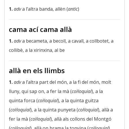
1.
adv
a l’altra banda, allèn (
antic
)
cama ací cama allà
1.
adv
a becameta, a becoll, a cavall, a collbotet, a
collibè, a la xirinxina, al be
allà en els llimbs
1.
adv
a l’altra part del món, a la fi del món, molt
lluny, qui sap on, a fer la mà (
col·loquial
), a la
quinta forca (
col·loquial
), a la quinta guitza
(
col·loquial
), a la quinta punyeta (
col·loquial
), allà a
fer la mà (
col·loquial
), allà als collons del Montgó
(
col·loquial
), allà on brama la tonyina (
col·loquial
),