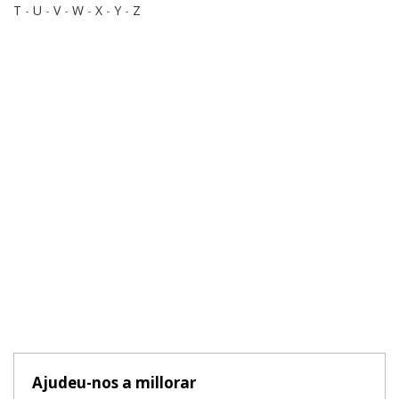
T
-
U
-
V
-
W
-
X
-
Y
-
Z
Ajudeu-nos a millorar