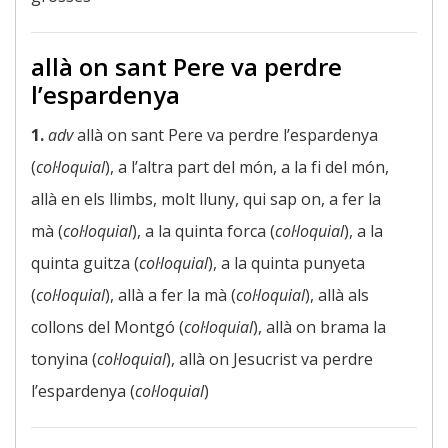
allà on sant Pere va perdre
l’espardenya
1.
adv
allà on sant Pere va perdre l’espardenya
(
col·loquial
), a l’altra part del món, a la fi del món,
allà en els llimbs, molt lluny, qui sap on, a fer la
mà (
col·loquial
), a la quinta forca (
col·loquial
), a la
quinta guitza (
col·loquial
), a la quinta punyeta
(
col·loquial
), allà a fer la mà (
col·loquial
), allà als
collons del Montgó (
col·loquial
), allà on brama la
tonyina (
col·loquial
), allà on Jesucrist va perdre
l’espardenya (
col·loquial
)