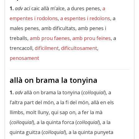
1.
adv
ací caic allà m’alce, a dures penes,
a
empentes i rodolons
,
a espentes i redolons
, a
males penes, amb dificultats, amb penes i
treballs,
amb prou faenes
,
amb prou feines
, a
trencacoll,
difícilment
,
dificultosament
,
penosament
allà on brama la tonyina
1.
adv
allà on brama la tonyina (
col·loquial
), a
l’altra part del món, a la fi del món, allà en els
llimbs, molt lluny, qui sap on, a fer la mà
(
col·loquial
), a la quinta forca (
col·loquial
), a la
quinta guitza (
col·loquial
), a la quinta punyeta