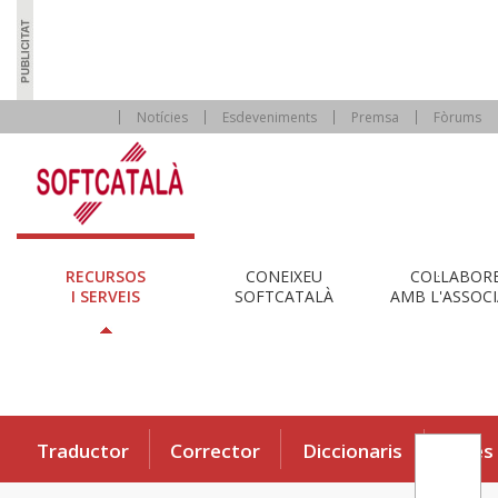
Notícies
Esdeveniments
Premsa
Fòrums
RECURSOS
CONEIXEU
COL·LABOR
I SERVEIS
SOFTCATALÀ
AMB L'ASSOCI
Traductor
Corrector
Diccionaris
Eines