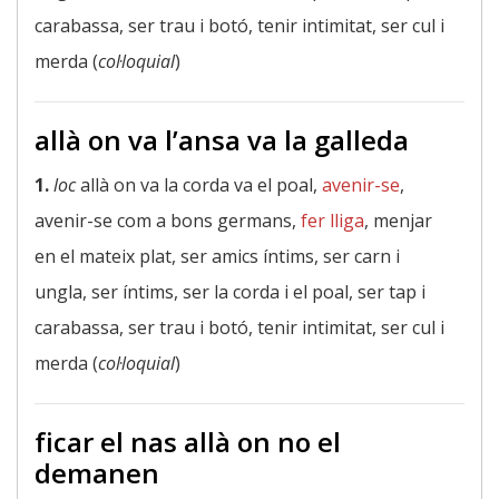
carabassa, ser trau i botó, tenir intimitat, ser cul i
merda (
col·loquial
)
allà on va l’ansa va la galleda
1.
loc
allà on va la corda va el poal,
avenir-se
,
avenir-se com a bons germans,
fer lliga
, menjar
en el mateix plat, ser amics íntims, ser carn i
ungla, ser íntims, ser la corda i el poal, ser tap i
carabassa, ser trau i botó, tenir intimitat, ser cul i
merda (
col·loquial
)
ficar el nas allà on no el
demanen