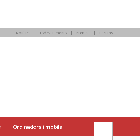
Notícies
Esdeveniments
Premsa
Fòrums
s
Ordinadors i mòbils