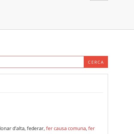
CERCA
 donar d’alta, federar,
fer causa comuna
,
fer