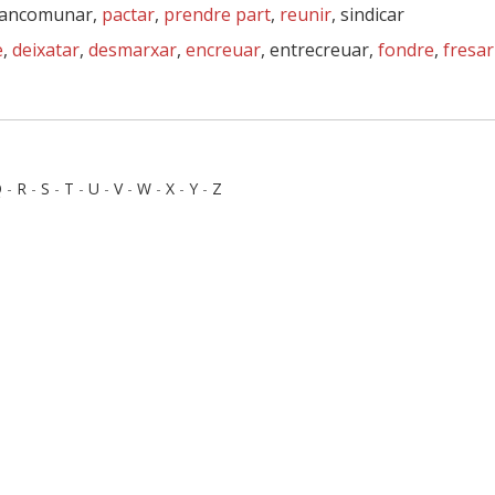
mancomunar,
pactar
,
prendre part
,
reunir
, sindicar
e
,
deixatar
,
desmarxar
,
encreuar
, entrecreuar,
fondre
,
fresar
Q
-
R
-
S
-
T
-
U
-
V
-
W
-
X
-
Y
-
Z