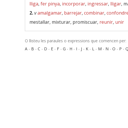
lliga
,
fer pinya
,
incorporar
,
ingressar
,
lligar
, 
2.
v
amalgamar
,
barrejar
,
combinar
,
confondr
mestallar, mixturar, promiscuar,
reunir
,
unir
O llisteu les paraules o expressions que comencen per:
A
-
B
-
C
-
D
-
E
-
F
-
G
-
H
-
I
-
J
-
K
-
L
-
M
-
N
-
O
-
P
-