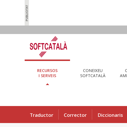
RECURSOS
CONEIXEU
I SERVEIS
SOFTCATALÀ
AMB
Traductor
Corrector
Diccionaris