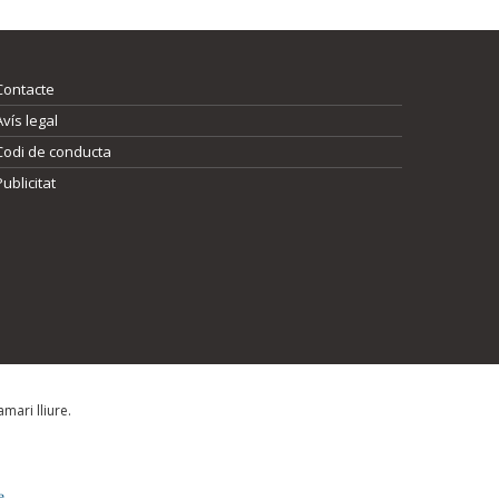
Contacte
Avís legal
Codi de conducta
Publicitat
mari lliure.