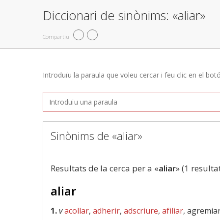
Diccionari de sinònims: «aliar»
Compartiu
Introduïu la paraula que voleu cercar i feu clic en el bot
Sinònims de «aliar»
Resultats de la cerca per a «
aliar
» (1 resulta
aliar
1.
v
acollar
,
adherir
,
adscriure
,
afiliar
, agremia