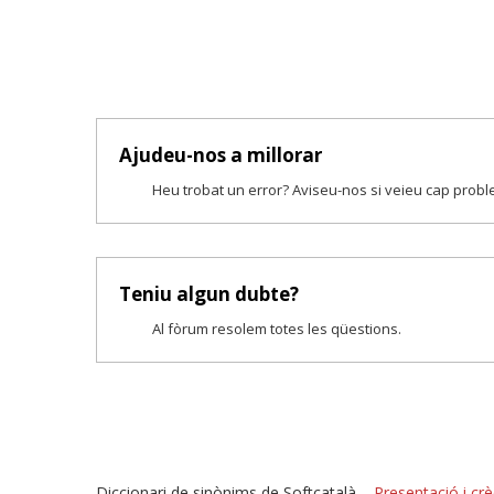
Ajudeu-nos a millorar
Heu trobat un error? Aviseu-nos si veieu cap prob
Teniu algun dubte?
Al fòrum resolem totes les qüestions.
Diccionari de sinònims de Softcatalà –
Presentació i crè