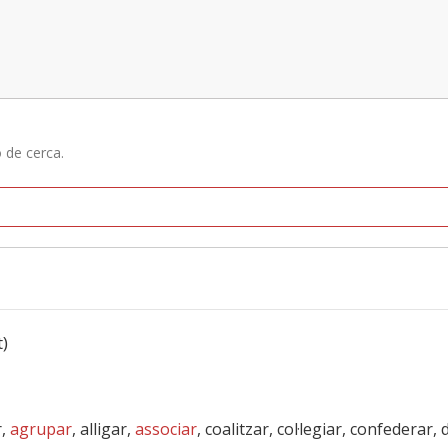
ó de cerca.
t)
r,
agrupar
, alligar,
associar
, coalitzar, col·legiar, confederar,