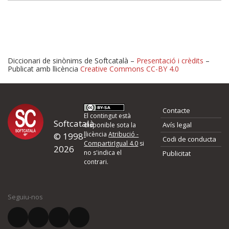
Diccionari de sinònims de Softcatalà –
Presentació i crèdits
–
Publicat amb llicència
Creative Commons CC-BY 4.0
Proposeu-nos millores o 
Contacte
d'errors
El contingut està
Softcatalà
Avís legal
disponible sota la
llicència
Atribució -
© 1998-
Codi de conducta
Si heu trobat un error o voleu proposar alguna millora, ompliu els ca
CompartirIgual 4.0
si
2026
quina és la millora que proposeu o l'error del qual voleu informar-no
no s'indica el
Publicitat
contrari.
El vostre nom *
Seguiu-nos
El vostre correu electrònic *