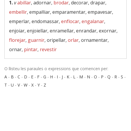
1.
v
abillar
, adornar,
brodar
, decorar, drapar,
embellir
, empal·liar, emparamentar, empavesar,
emperlar, endomassar,
enflocar
,
engalanar
,
enjoiar, enjoiellar, enramellar, enrandar, exornar,
florejar
,
guarnir
, oripellar,
orlar
, ornamentar,
ornar,
pintar
,
revestir
O llisteu les paraules o expressions que comencen per:
A
-
B
-
C
-
D
-
E
-
F
-
G
-
H
-
I
-
J
-
K
-
L
-
M
-
N
-
O
-
P
-
Q
-
R
-
S
-
T
-
U
-
V
-
W
-
X
-
Y
-
Z