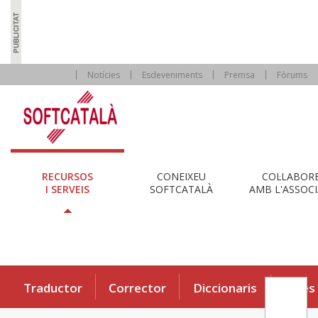
Notícies
Esdeveniments
Premsa
Fòrums
RECURSOS
CONEIXEU
COL·LABOR
I SERVEIS
SOFTCATALÀ
AMB L'ASSOCI
Traductor
Corrector
Diccionaris
Eines