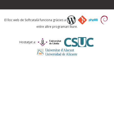
Què proposeu?
El lloc web de Softcatalà funciona gràcies a
entre altre programari lliure.
Comentari *
Hostatjat a:
ENVIA