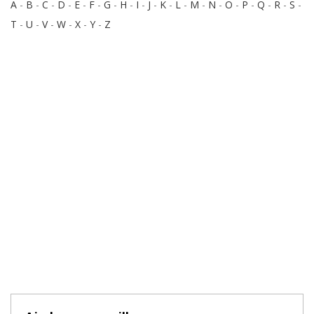
A
-
B
-
C
-
D
-
E
-
F
-
G
-
H
-
I
-
J
-
K
-
L
-
M
-
N
-
O
-
P
-
Q
-
R
-
S
-
T
-
U
-
V
-
W
-
X
-
Y
-
Z