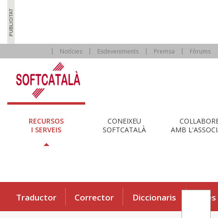
Notícies
Esdeveniments
Premsa
Fòrums
RECURSOS
CONEIXEU
COL·LABOR
I SERVEIS
SOFTCATALÀ
AMB L'ASSOCI
Traductor
Corrector
Diccionaris
Eines