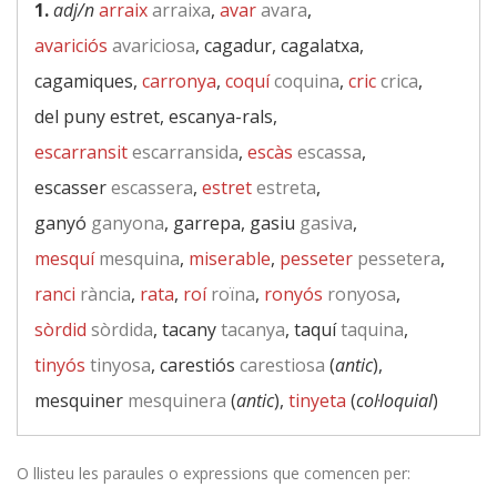
1.
adj/n
arraix
arraixa
,
avar
avara
,
avariciós
avariciosa
, cagadur, cagalatxa,
cagamiques,
carronya
,
coquí
coquina
,
cric
crica
,
del puny estret, escanya-rals,
escarransit
escarransida
,
escàs
escassa
,
escasser
escassera
,
estret
estreta
,
ganyó
ganyona
, garrepa, gasiu
gasiva
,
mesquí
mesquina
,
miserable
,
pesseter
pessetera
,
ranci
rància
,
rata
,
roí
roïna
,
ronyós
ronyosa
,
sòrdid
sòrdida
, tacany
tacanya
, taquí
taquina
,
tinyós
tinyosa
, carestiós
carestiosa
(
antic
),
mesquiner
mesquinera
(
antic
),
tinyeta
(
col·loquial
)
O llisteu les paraules o expressions que comencen per: