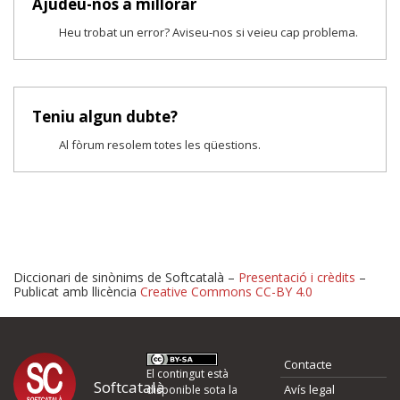
Ajudeu-nos a millorar
Heu trobat un error? Aviseu-nos si veieu cap problema.
Teniu algun dubte?
Al fòrum resolem totes les qüestions.
Diccionari de sinònims de Softcatalà –
Presentació i crèdits
–
Publicat amb llicència
Creative Commons CC-BY 4.0
Proposeu-nos millores o 
Contacte
d'errors
El contingut està
Softcatalà
Avís legal
disponible sota la