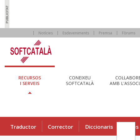
Notícies
Esdeveniments
Premsa
Fòrums
RECURSOS
CONEIXEU
COL·LABOR
I SERVEIS
SOFTCATALÀ
AMB L'ASSOCI
Traductor
Corrector
Diccionaris
Eines