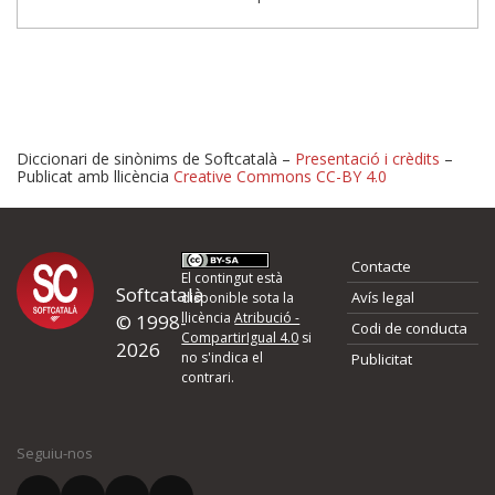
Diccionari de sinònims de Softcatalà –
Presentació i crèdits
–
Publicat amb llicència
Creative Commons CC-BY 4.0
Proposeu-nos millores o 
Contacte
d'errors
El contingut està
Softcatalà
Avís legal
disponible sota la
llicència
Atribució -
© 1998-
Codi de conducta
Si heu trobat un error o voleu proposar alguna millora, ompliu els ca
CompartirIgual 4.0
si
2026
quina és la millora que proposeu o l'error del qual voleu informar-no
no s'indica el
Publicitat
contrari.
El vostre nom *
Seguiu-nos