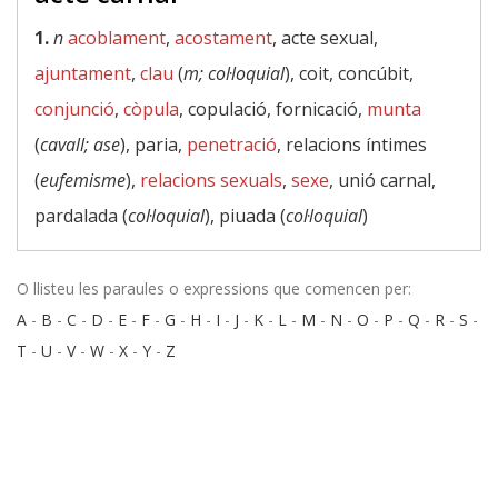
1.
n
acoblament
,
acostament
, acte sexual,
ajuntament
,
clau
(
m; col·loquial
), coit, concúbit,
conjunció
,
còpula
, copulació, fornicació,
munta
(
cavall; ase
), paria,
penetració
, relacions íntimes
(
eufemisme
),
relacions sexuals
,
sexe
, unió carnal,
pardalada (
col·loquial
), piuada (
col·loquial
)
O llisteu les paraules o expressions que comencen per:
A
-
B
-
C
-
D
-
E
-
F
-
G
-
H
-
I
-
J
-
K
-
L
-
M
-
N
-
O
-
P
-
Q
-
R
-
S
-
T
-
U
-
V
-
W
-
X
-
Y
-
Z