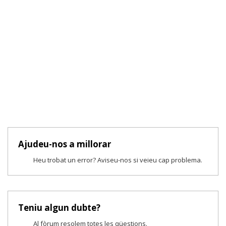
Ajudeu-nos a millorar
Heu trobat un error? Aviseu-nos si veieu cap problema.
Teniu algun dubte?
Al fòrum resolem totes les qüestions.