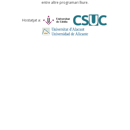
entre altre programari lliure.
Comentari *
Hostatjat a:
ENVIA