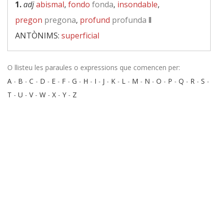
1.
adj
abismal
,
fondo
fonda
,
insondable
,
pregon
pregona
,
profund
profunda
‖
ANTÒNIMS:
superficial
O llisteu les paraules o expressions que comencen per:
A
-
B
-
C
-
D
-
E
-
F
-
G
-
H
-
I
-
J
-
K
-
L
-
M
-
N
-
O
-
P
-
Q
-
R
-
S
-
T
-
U
-
V
-
W
-
X
-
Y
-
Z