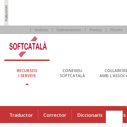
Notícies
Esdeveniments
Premsa
Fòrums
RECURSOS
CONEIXEU
COL·LABOR
I SERVEIS
SOFTCATALÀ
AMB L'ASSOCI
Traductor
Corrector
Diccionaris
Eines