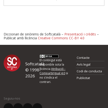
Diccionari de sinònims de Softcatalà –
Presentació i crèdits
–
Publicat amb llicència
Creative Commons CC-BY 4.0
Proposeu-nos millores o 
Contacte
d'errors
El contingut està
Softcatalà
Avís legal
disponible sota la
llicència
Atribució -
© 1998-
Codi de conducta
Si heu trobat un error o voleu proposar alguna millora, ompliu els ca
CompartirIgual 4.0
si
2026
quina és la millora que proposeu o l'error del qual voleu informar-no
no s'indica el
Publicitat
contrari.
El vostre nom *
Seguiu-nos