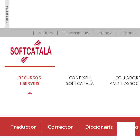
Notícies
Esdeveniments
Premsa
Fòrums
RECURSOS
CONEIXEU
COL·LABOR
I SERVEIS
SOFTCATALÀ
AMB L'ASSOCI
Traductor
Corrector
Diccionaris
Eines