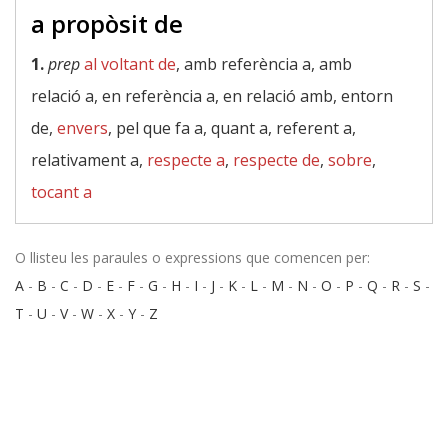
a propòsit de
1.
prep
al voltant de
, amb referència a, amb
relació a, en referència a, en relació amb, entorn
de,
envers
, pel que fa a, quant a, referent a,
relativament a,
respecte a
,
respecte de
,
sobre
,
tocant a
O llisteu les paraules o expressions que comencen per:
A
-
B
-
C
-
D
-
E
-
F
-
G
-
H
-
I
-
J
-
K
-
L
-
M
-
N
-
O
-
P
-
Q
-
R
-
S
-
T
-
U
-
V
-
W
-
X
-
Y
-
Z