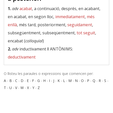
1.
adv
acabat
, a continuació, després, en acabant,
en acabat, en segon lloc,
immediatament
,
més
enllà
, més tard, posteriorment,
seguidament
,
subsegüentment, subseqüentment,
tot seguit
,
encabat (
col·loquial
)
2.
adv
inductivament ‖
ANTÒNIMS:
deductivament
O llisteu les paraules o expressions que comencen per:
A
-
B
-
C
-
D
-
E
-
F
-
G
-
H
-
I
-
J
-
K
-
L
-
M
-
N
-
O
-
P
-
Q
-
R
-
S
-
T
-
U
-
V
-
W
-
X
-
Y
-
Z