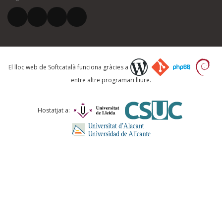
El vostre correu electrònic *
Què proposeu?
El lloc web de Softcatalà funciona gràcies a
entre altre programari lliure.
Comentari *
Hostatjat a:
ENVIA