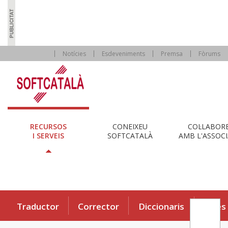
Notícies
Esdeveniments
Premsa
Fòrums
RECURSOS
CONEIXEU
COL·LABOR
I SERVEIS
SOFTCATALÀ
AMB L'ASSOCI
Traductor
Corrector
Diccionaris
Eines