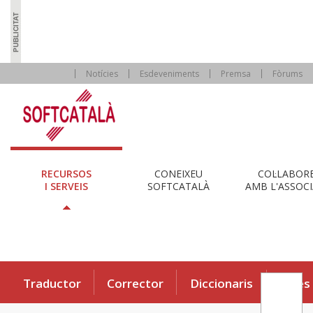
Notícies
Esdeveniments
Premsa
Fòrums
RECURSOS
CONEIXEU
COL·LABOR
I SERVEIS
SOFTCATALÀ
AMB L'ASSOCI
Traductor
Corrector
Diccionaris
Eines