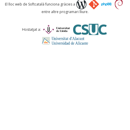
Què proposeu?
El lloc web de Softcatalà funciona gràcies a
entre altre programari lliure.
Comentari *
Hostatjat a:
ENVIA