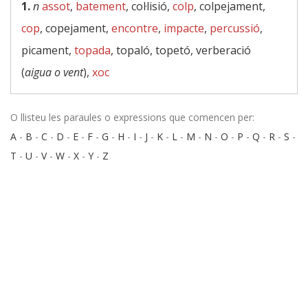
1.
n
assot
,
batement
, col·lisió,
colp
, colpejament,
cop
, copejament,
encontre
,
impacte
,
percussió
,
picament,
topada
, topaló, topetó, verberació
(
aigua o vent
),
xoc
O llisteu les paraules o expressions que comencen per:
A
-
B
-
C
-
D
-
E
-
F
-
G
-
H
-
I
-
J
-
K
-
L
-
M
-
N
-
O
-
P
-
Q
-
R
-
S
-
T
-
U
-
V
-
W
-
X
-
Y
-
Z